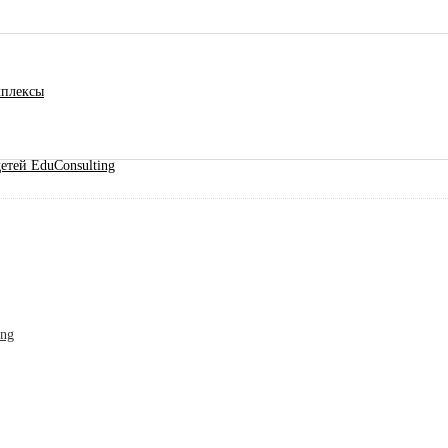
мплексы
етей EduConsulting
ing