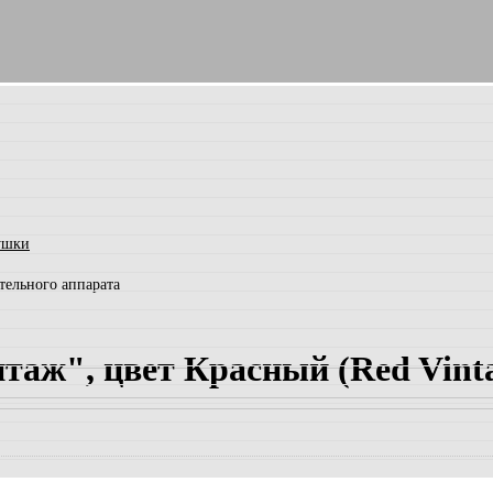
ушки
тельного аппарата
таж", цвет Красный (Red Vinta