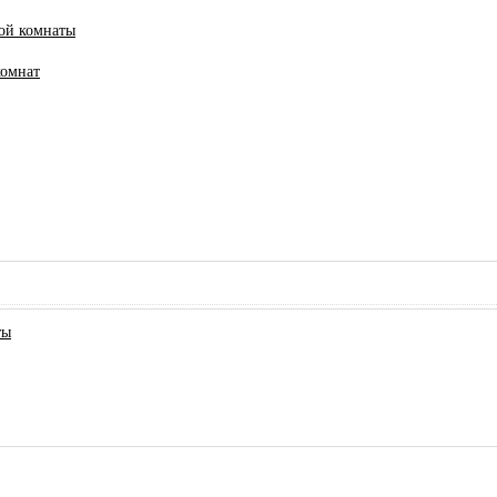
ной комнаты
комнат
ты