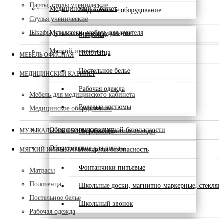
Парты, столы ученические
Медицинский кабинет
Медицинское оборудование
Стулья ученические
Шкафы, стеллажи, мебель для учителя
Музыкальное оборудование
Матрасы
Мягкий инвентарь
Полотенца
МЕБЕЛЬ ОФИСНАЯ
Постельное белье
МЕДИЦИНСКИЙ КАБИНЕТ
Рабочая одежда
Мебель для медицинского кабинета
Ролевые костюмы
Медицинское оборудование
Обеспечение санитарной безопасности
МУЗЫКАЛЬНОЕ ОБОРУДОВАНИЕ
Информационные стенды
Оборудование для школы
Пожарная безопасность
МЯГКИЙ ИНВЕНТАРЬ
Фонтанчики питьевые
Матрасы
Полотенца
Школьные доски, магнитно-маркерные, стекл
Постельное белье
Школьный звонок
Рабочая одежда