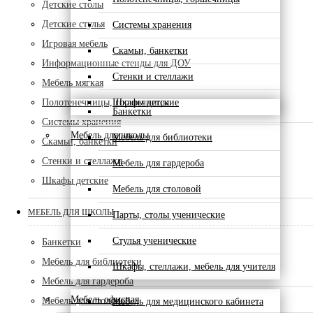
Детские столы
Детские стулья
Системы хранения
Игровая мебель
Скамьи, банкетки
Информационные стенды для ДОУ
Стенки и стеллажи
Мебель мягкая
Полотенечницы, горшечницы
Шкафы детские
Банкетки
Системы хранения
Мебель для школы
Мебель для библиотеки
Скамьи, банкетки
Стенки и стеллажи
Мебель для гардероба
Шкафы детские
Мебель для столовой
МЕБЕЛЬ ДЛЯ ШКОЛЫ
Парты, столы ученические
Стулья ученические
Банкетки
Мебель для библиотеки
Шкафы, стеллажи, мебель для учителя
Мебель для гардероба
Мебель офисная
Мебель для столовой
Мебель для медицинского кабинета