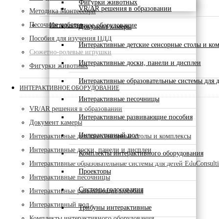
Фигурки животных
VR/AR решения в образовании
Методика Монтессори
Песочные наборы
Интерактивное оборудование
Документ камеры
Пособия для изучения ПДД
Интерактивные детские сенсорные столы и ко
Сюжетно-ролевые игрушки
Интерактивные доски, панели и дисплеи
Фигурки животных
Интерактивные образовательные системы для д
ИНТЕРАКТИВНОЕ ОБОРУДОВАНИЕ
Интерактивные песочницы
VR/AR решения в образовании
Интерактивные развивающие пособия
Документ камеры
Интерактивный пол
Интерактивные детские сенсорные столы и комплексы
Интерактивные доски, панели и дисплеи
Комплекты интерактивного оборудования
Интерактивные образовательные системы для детей EduConsult
Проекторы
Интерактивные песочницы
Системы голосования
Интерактивные развивающие пособия
Интерактивный пол
Трибуны интерактивные
Комплекты интерактивного оборудования