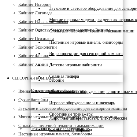
Кабинет Истории
Звуковое и световое оборудование для сенсор
Кабинет Логопеда
Мягкие игровые модули для детских игровых 
Кабинет Начальной школы
Кабинет Основы безопасности и защиты Родины
Столы для песочной терапии и акваанимации
Кабинет Психолога
Настенные игровые панели, бизиборды
Кабинет Технологии
Видеопроекции для сенсорной комнаты
Кабинет Физики
Кабинет Химии
Детские игровые лабиринты
Соляная пещера
СЕНСОРНАЯ КОМНАТА
Бассейн
Спортивный инвентарь
Комната психологической разгрузки
Гимнастическое оборудование, спортивные ма
Сухие бассейны
Игровое оборудование и инвентарь
Звуковое и световое оборудование для сенсорной комнаты
Спортивные тренажеры
Мягкие игровые модули для детских игровых комнат
Жарочные шкафы газовые, электрические
Столы для песочной терапии и акваанимации
Технологическое оборудование
Котлы - электропривод
Настенные игровые панели, бизиборды