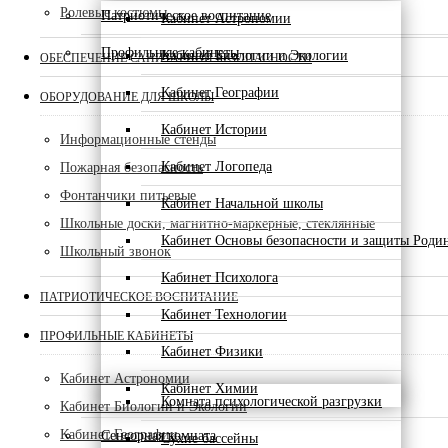
Ролевые костюмы
Патриотическое воспитание
Кабинет Астрономии
Профильные кабинеты
Кабинет Биологии и Экологии
ОБЕСПЕЧЕНИЕ САНИТАРНОЙ БЕЗОПАСНОСТИ
Кабинет Географии
ОБОРУДОВАНИЕ ДЛЯ ШКОЛЫ
Кабинет Истории
Информационные стенды
Кабинет Логопеда
Пожарная безопасность
Фонтанчики питьевые
Кабинет Начальной школы
Школьные доски, магнитно-маркерные, стеклянные
Кабинет Основы безопасности и защиты Роди
Школьный звонок
Кабинет Психолога
ПАТРИОТИЧЕСКОЕ ВОСПИТАНИЕ
Кабинет Технологии
ПРОФИЛЬНЫЕ КАБИНЕТЫ
Кабинет Физики
Кабинет Астрономии
Кабинет Химии
Комната психологической разгрузки
Кабинет Биологии и Экологии
Кабинет Географии
Сенсорная комната
Сухие бассейны