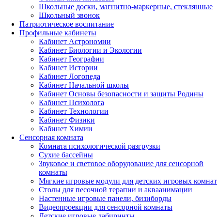
Школьные доски, магнитно-маркерные, стеклянные
Школьный звонок
Патриотическое воспитание
Профильные кабинеты
Кабинет Астрономии
Кабинет Биологии и Экологии
Кабинет Географии
Кабинет Истории
Кабинет Логопеда
Кабинет Начальной школы
Кабинет Основы безопасности и защиты Родины
Кабинет Психолога
Кабинет Технологии
Кабинет Физики
Кабинет Химии
Сенсорная комната
Комната психологической разгрузки
Сухие бассейны
Звуковое и световое оборудование для сенсорной
комнаты
Мягкие игровые модули для детских игровых комнат
Столы для песочной терапии и акваанимации
Настенные игровые панели, бизиборды
Видеопроекции для сенсорной комнаты
Детские игровые лабиринты