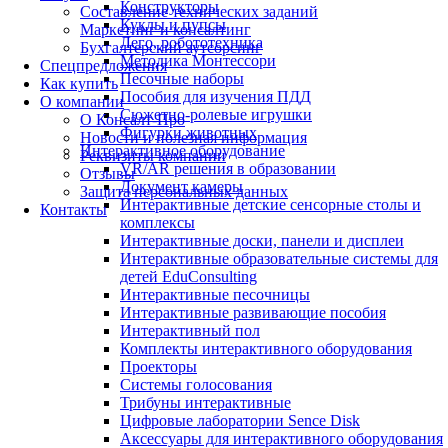
Конструкторы
Составление технических заданий
Куклы и пупсы
Маркетинг и консалтинг
Лего, робототехника
Бухгалтерский аутсорсинг
Методика Монтессори
Спецпредложения
Песочные наборы
Как купить
Пособия для изучения ПДД
О компании
Сюжетно-ролевые игрушки
О Консалт-Про
Фигурки животных
Новости и полезная информация
Интерактивное оборудование
Реквизиты компании
VR/AR решения в образовании
Отзывы
Документ камеры
Защита персональных данных
Интерактивные детские сенсорные столы и
Контакты
комплексы
Интерактивные доски, панели и дисплеи
Интерактивные образовательные системы для
детей EduConsulting
Интерактивные песочницы
Интерактивные развивающие пособия
Интерактивный пол
Комплекты интерактивного оборудования
Проекторы
Системы голосования
Трибуны интерактивные
Цифровые лаборатории Sence Disk
Аксессуары для интерактивного оборудования