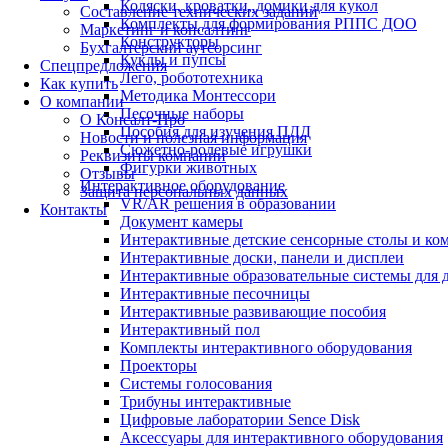
Коляски, кроватки, домики для кукол
Составление технических заданий
Комплекты для формирования РППС ДОО
Маркетинг и консалтинг
Конструкторы
Бухгалтерский аутсорсинг
Куклы и пупсы
Спецпредложения
Лего, робототехника
Как купить
Методика Монтессори
О компании
Песочные наборы
О Консалт-Про
Пособия для изучения ПДД
Новости и полезная информация
Сюжетно-ролевые игрушки
Реквизиты компании
Фигурки животных
Отзывы
Интерактивное оборудование
Защита персональных данных
VR/AR решения в образовании
Контакты
Документ камеры
Интерактивные детские сенсорные столы и ко
Интерактивные доски, панели и дисплеи
Интерактивные образовательные системы для д
Интерактивные песочницы
Интерактивные развивающие пособия
Интерактивный пол
Комплекты интерактивного оборудования
Проекторы
Системы голосования
Трибуны интерактивные
Цифровые лаборатории Sence Disk
Аксессуары для интерактивного оборудования