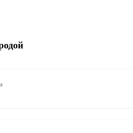
родой
та