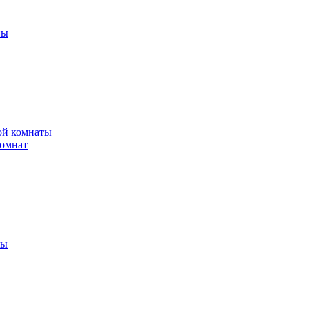
ны
ной комнаты
комнат
ты