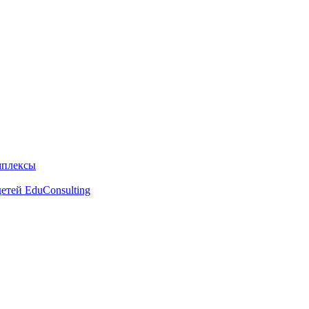
мплексы
етей EduConsulting