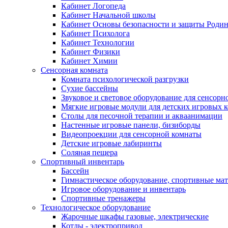
Кабинет Логопеда
Кабинет Начальной школы
Кабинет Основы безопасности и защиты Роди
Кабинет Психолога
Кабинет Технологии
Кабинет Физики
Кабинет Химии
Сенсорная комната
Комната психологической разгрузки
Сухие бассейны
Звуковое и световое оборудование для сенсор
Мягкие игровые модули для детских игровых 
Столы для песочной терапии и акваанимации
Настенные игровые панели, бизиборды
Видеопроекции для сенсорной комнаты
Детские игровые лабиринты
Соляная пещера
Спортивный инвентарь
Бассейн
Гимнастическое оборудование, спортивные ма
Игровое оборудование и инвентарь
Спортивные тренажеры
Технологическое оборудование
Жарочные шкафы газовые, электрические
Котлы - электропривод