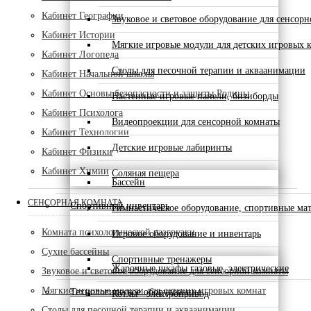
Кабинет Географии
Звуковое и световое оборудование для сенсор
Кабинет Истории
Мягкие игровые модули для детских игровых 
Кабинет Логопеда
Столы для песочной терапии и акваанимации
Кабинет Начальной школы
Кабинет Основы безопасности и защиты Родины
Настенные игровые панели, бизиборды
Кабинет Психолога
Видеопроекции для сенсорной комнаты
Кабинет Технологии
Детские игровые лабиринты
Кабинет Физики
Кабинет Химии
Соляная пещера
Бассейн
СЕНСОРНАЯ КОМНАТА
Спортивный инвентарь
Гимнастическое оборудование, спортивные ма
Комната психологической разгрузки
Игровое оборудование и инвентарь
Сухие бассейны
Спортивные тренажеры
Жарочные шкафы газовые, электрические
Звуковое и световое оборудование для сенсорной комнаты
Мягкие игровые модули для детских игровых комнат
Технологическое оборудование
Котлы - электропривод
Столы для песочной терапии и акваанимации