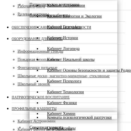
Патриотическое воспитание
Кабинет Астрономии
Рабочая одежда
Ролевые костюмы
Профильные кабинеты
Кабинет Биологии и Экологии
Кабинет Географии
ОБЕСПЕЧЕНИЕ САНИТАРНОЙ БЕЗОПАСНОСТИ
Кабинет Истории
ОБОРУДОВАНИЕ ДЛЯ ШКОЛЫ
Кабинет Логопеда
Информационные стенды
Пожарная безопасность
Кабинет Начальной школы
Фонтанчики питьевые
Кабинет Основы безопасности и защиты Роди
Школьные доски, магнитно-маркерные, стеклянные
Кабинет Психолога
Школьный звонок
Кабинет Технологии
ПАТРИОТИЧЕСКОЕ ВОСПИТАНИЕ
Кабинет Физики
ПРОФИЛЬНЫЕ КАБИНЕТЫ
Кабинет Химии
Комната психологической разгрузки
Кабинет Астрономии
Сенсорная комната
Сухие бассейны
Кабинет Биологии и Экологии