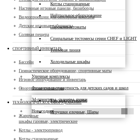
Котлы стационарные
Настенные игровые панели, бизиборды
Нейтральное оборудование
Видеопроекции для сенсорной комнаты
Детские игровые лабиринты
Пароконвектоматы
Соляная пещера
Спиральные тестомесы серии CHEF и LIGHT
СПОРТИВНЫЙ ИНВЕНТАРЬ
Тепловая линия
Холодильные шкафы
Бассейн
Гимнастическое оборудование, спортивные маты
Уличные комплексы
Игровое оборудование и инвентарь
Финансовая грамотность для детских садов и школ
Спортивные тренажеры
3d-принтеры, сканеры, ручки
Ели искусственные
ТЕХНОЛОГИЧЕСКОЕ ОБОРУДОВАНИЕ
Новогоднее
Игрушки елочные, Шары
Жарочные
шкафы газовые, электрические
Котлы - электропривод
Котлы стационарные