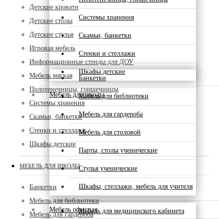
Детские кровати
Системы хранения
Детские столы
Детские стулья
Скамьи, банкетки
Игровая мебель
Стенки и стеллажи
Информационные стенды для ДОУ
Шкафы детские
Мебель мягкая
Банкетки
Полотенечницы, горшечницы
Мебель для школы
Мебель для библиотеки
Системы хранения
Мебель для гардероба
Скамьи, банкетки
Стенки и стеллажи
Мебель для столовой
Шкафы детские
Парты, столы ученические
МЕБЕЛЬ ДЛЯ ШКОЛЫ
Стулья ученические
Шкафы, стеллажи, мебель для учителя
Банкетки
Мебель для библиотеки
Мебель офисная
Мебель для медицинского кабинета
Мебель для гардероба