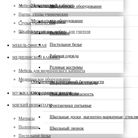
Медицинский кабинет
Мебель для столовой
Медицинское оборудование
Парты, столы ученические
Музыкальное оборудование
Матрасы
Стулья ученические
Шкафы, стеллажи, мебель для учителя
Мягкий инвентарь
Полотенца
Постельное белье
МЕБЕЛЬ ОФИСНАЯ
Рабочая одежда
МЕДИЦИНСКИЙ КАБИНЕТ
Ролевые костюмы
Мебель для медицинского кабинета
Медицинское оборудование
Обеспечение санитарной безопасности
Информационные стенды
Оборудование для школы
МУЗЫКАЛЬНОЕ ОБОРУДОВАНИЕ
Пожарная безопасность
МЯГКИЙ ИНВЕНТАРЬ
Фонтанчики питьевые
Школьные доски, магнитно-маркерные, стекл
Матрасы
Полотенца
Школьный звонок
Постельное белье