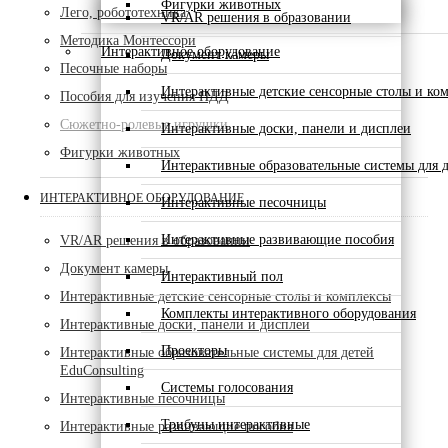
Фигурки животных
Лего, робототехника
VR/AR решения в образовании
Методика Монтессори
Интерактивное оборудование
Документ камеры
Песочные наборы
Интерактивные детские сенсорные столы и ко
Пособия для изучения ПДД
Сюжетно-ролевые игрушки
Интерактивные доски, панели и дисплеи
Фигурки животных
Интерактивные образовательные системы для д
ИНТЕРАКТИВНОЕ ОБОРУДОВАНИЕ
Интерактивные песочницы
Интерактивные развивающие пособия
VR/AR решения в образовании
Документ камеры
Интерактивный пол
Интерактивные детские сенсорные столы и комплексы
Комплекты интерактивного оборудования
Интерактивные доски, панели и дисплеи
Проекторы
Интерактивные образовательные системы для детей
EduConsulting
Системы голосования
Интерактивные песочницы
Трибуны интерактивные
Интерактивные развивающие пособия