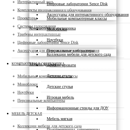
Интерактивный пол
Цифровые лаборатории Sence Disk
Комплекты интерактивного оборудования
Аксессуары для интерактивного оборудования
Проекторы
Мобильные компьютерные классы
Системы голосования
Компьютеры и оргтехника
Моноблоки
Трибуны интерактивные
Ноутбуки
Цифровые лаборатории Sence Disk
Аксессуары для интерактивного оборудования
Персональные компьютеры
Коллекции мебели для детского сада
КОМПЬЮТЕРЫ И ОРГТЕХНИКА
Мебель детская
Детские кровати
Детские столы
Мобильные компьютерные классы
Моноблоки
Детские стулья
Ноутбуки
Игровая мебель
Персональные компьютеры
Информационные стенды для ДОУ
МЕБЕЛЬ ДЕТСКАЯ
Мебель мягкая
Коллекции мебели для детского сада
Полотенечницы, горшечницы