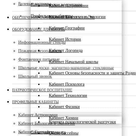
Ролевые костюмы
Патриотическое воспитание
Кабинет Астрономии
Профильные кабинеты
Кабинет Биологии и Экологии
ОБЕСПЕЧЕНИЕ САНИТАРНОЙ БЕЗОПАСНОСТИ
Кабинет Географии
ОБОРУДОВАНИЕ ДЛЯ ШКОЛЫ
Кабинет Истории
Информационные стенды
Кабинет Логопеда
Пожарная безопасность
Фонтанчики питьевые
Кабинет Начальной школы
Школьные доски, магнитно-маркерные, стеклянные
Кабинет Основы безопасности и защиты Роди
Школьный звонок
Кабинет Психолога
ПАТРИОТИЧЕСКОЕ ВОСПИТАНИЕ
Кабинет Технологии
ПРОФИЛЬНЫЕ КАБИНЕТЫ
Кабинет Физики
Кабинет Астрономии
Кабинет Химии
Комната психологической разгрузки
Кабинет Биологии и Экологии
Кабинет Географии
Сенсорная комната
Сухие бассейны