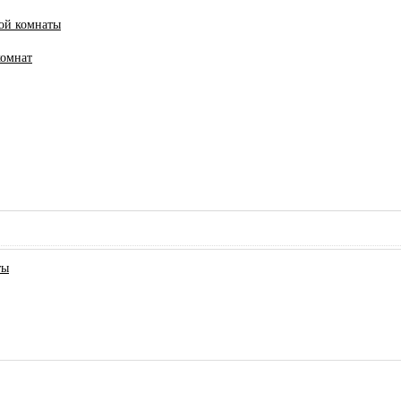
ной комнаты
комнат
ты