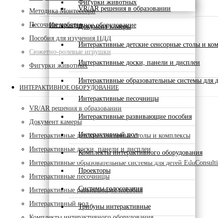
Фигурки животных
VR/AR решения в образовании
Методика Монтессори
Песочные наборы
Интерактивное оборудование
Документ камеры
Пособия для изучения ПДД
Интерактивные детские сенсорные столы и ко
Сюжетно-ролевые игрушки
Интерактивные доски, панели и дисплеи
Фигурки животных
Интерактивные образовательные системы для д
ИНТЕРАКТИВНОЕ ОБОРУДОВАНИЕ
Интерактивные песочницы
VR/AR решения в образовании
Интерактивные развивающие пособия
Документ камеры
Интерактивный пол
Интерактивные детские сенсорные столы и комплексы
Интерактивные доски, панели и дисплеи
Комплекты интерактивного оборудования
Интерактивные образовательные системы для детей EduConsult
Проекторы
Интерактивные песочницы
Системы голосования
Интерактивные развивающие пособия
Интерактивный пол
Трибуны интерактивные
Комплекты интерактивного оборудования