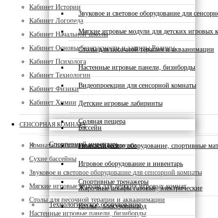
Кабинет Истории
Звуковое и световое оборудование для сенсор
Кабинет Логопеда
Мягкие игровые модули для детских игровых 
Кабинет Начальной школы
Кабинет Основы безопасности и защиты Родины
Столы для песочной терапии и акваанимации
Кабинет Психолога
Настенные игровые панели, бизиборды
Кабинет Технологии
Видеопроекции для сенсорной комнаты
Кабинет Физики
Кабинет Химии
Детские игровые лабиринты
Соляная пещера
СЕНСОРНАЯ КОМНАТА
Бассейн
Спортивный инвентарь
Комната психологической разгрузки
Гимнастическое оборудование, спортивные ма
Сухие бассейны
Игровое оборудование и инвентарь
Звуковое и световое оборудование для сенсорной комнаты
Спортивные тренажеры
Мягкие игровые модули для детских игровых комнат
Жарочные шкафы газовые, электрические
Столы для песочной терапии и акваанимации
Технологическое оборудование
Котлы - электропривод
Настенные игровые панели, бизиборды