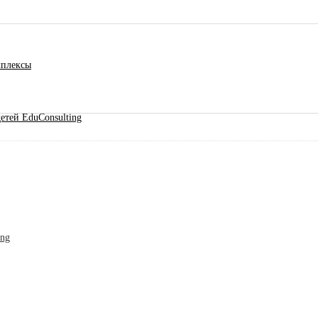
мплексы
етей EduConsulting
ing