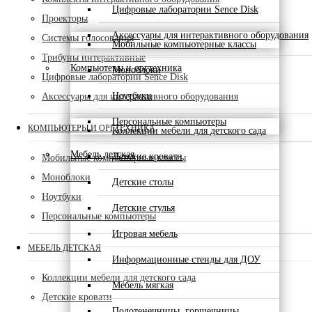
Цифровые лаборатории Sence Disk
Проекторы
Аксессуары для интерактивного оборудования
Системы голосования
Мобильные компьютерные классы
Трибуны интерактивные
Компьютеры и оргтехника
Моноблоки
Цифровые лаборатории Sence Disk
Ноутбуки
Аксессуары для интерактивного оборудования
Персональные компьютеры
КОМПЬЮТЕРЫ И ОРГТЕХНИКА
Коллекции мебели для детского сада
Мебель детская
Детские кровати
Мобильные компьютерные классы
Моноблоки
Детские столы
Ноутбуки
Детские стулья
Персональные компьютеры
Игровая мебель
МЕБЕЛЬ ДЕТСКАЯ
Информационные стенды для ДОУ
Коллекции мебели для детского сада
Мебель мягкая
Детские кровати
Полотенечницы, горшечницы