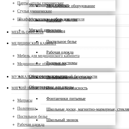
Парты, столы ученические
Медицинский кабинет
Медицинское оборудование
Стулья ученические
Шкафы, стеллажи, мебель для учителя
Музыкальное оборудование
Матрасы
Мягкий инвентарь
Полотенца
МЕБЕЛЬ ОФИСНАЯ
Постельное белье
МЕДИЦИНСКИЙ КАБИНЕТ
Рабочая одежда
Мебель для медицинского кабинета
Ролевые костюмы
Медицинское оборудование
Обеспечение санитарной безопасности
МУЗЫКАЛЬНОЕ ОБОРУДОВАНИЕ
Информационные стенды
Оборудование для школы
Пожарная безопасность
МЯГКИЙ ИНВЕНТАРЬ
Фонтанчики питьевые
Матрасы
Полотенца
Школьные доски, магнитно-маркерные, стекл
Постельное белье
Школьный звонок
Рабочая одежда