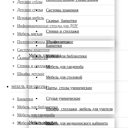
Детские столы
Детские стулья
Системы хранения
Игровая мебель
Скамьи, банкетки
Информационные стенды для ДОУ
Стенки и стеллажи
Мебель мягкая
Полотенечницы, горшечницы
Шкафы детские
Банкетки
Системы хранения
Мебель для школы
Мебель для библиотеки
Скамьи, банкетки
Стенки и стеллажи
Мебель для гардероба
Шкафы детские
Мебель для столовой
МЕБЕЛЬ ДЛЯ ШКОЛЫ
Парты, столы ученические
Стулья ученические
Банкетки
Мебель для библиотеки
Шкафы, стеллажи, мебель для учителя
Мебель для гардероба
Мебель офисная
Мебель для столовой
Мебель для медицинского кабинета