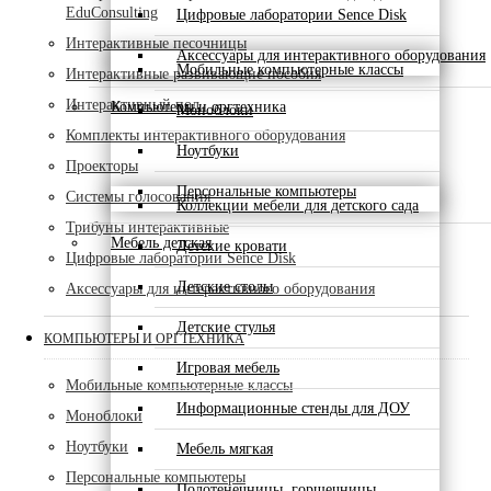
EduConsulting
Цифровые лаборатории Sence Disk
Интерактивные песочницы
Аксессуары для интерактивного оборудования
Мобильные компьютерные классы
Интерактивные развивающие пособия
Интерактивный пол
Компьютеры и оргтехника
Моноблоки
Комплекты интерактивного оборудования
Ноутбуки
Проекторы
Персональные компьютеры
Системы голосования
Коллекции мебели для детского сада
Трибуны интерактивные
Мебель детская
Детские кровати
Цифровые лаборатории Sence Disk
Детские столы
Аксессуары для интерактивного оборудования
Детские стулья
КОМПЬЮТЕРЫ И ОРГТЕХНИКА
Игровая мебель
Мобильные компьютерные классы
Информационные стенды для ДОУ
Моноблоки
Ноутбуки
Мебель мягкая
Персональные компьютеры
Полотенечницы, горшечницы