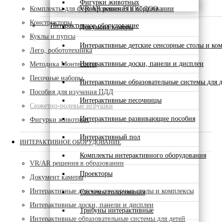
Фигурки животных
Комплекты для формирования РППС ДОО
VR/AR решения в образовании
Конструкторы
Интерактивное оборудование
Документ камеры
Куклы и пупсы
Интерактивные детские сенсорные столы и ко
Лего, робототехника
Интерактивные доски, панели и дисплеи
Методика Монтессори
Песочные наборы
Интерактивные образовательные системы для д
Пособия для изучения ПДД
Интерактивные песочницы
Сюжетно-ролевые игрушки
Интерактивные развивающие пособия
Фигурки животных
Интерактивный пол
ИНТЕРАКТИВНОЕ ОБОРУДОВАНИЕ
Комплекты интерактивного оборудования
VR/AR решения в образовании
Проекторы
Документ камеры
Интерактивные детские сенсорные столы и комплексы
Системы голосования
Интерактивные доски, панели и дисплеи
Трибуны интерактивные
Интерактивные образовательные системы для детей