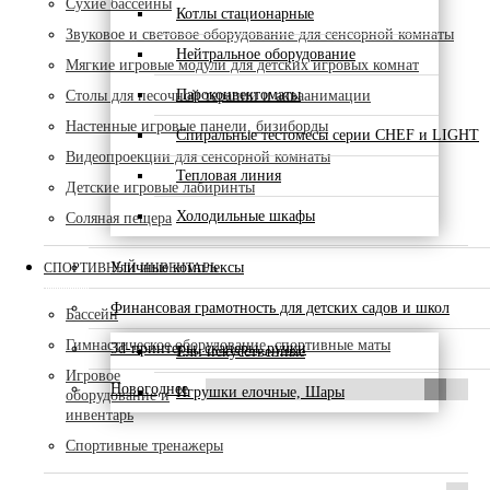
Сухие бассейны
Котлы стационарные
Звуковое и световое оборудование для сенсорной комнаты
Нейтральное оборудование
Мягкие игровые модули для детских игровых комнат
Пароконвектоматы
Столы для песочной терапии и акваанимации
Настенные игровые панели, бизиборды
Спиральные тестомесы серии CHEF и LIGHT
Видеопроекции для сенсорной комнаты
Тепловая линия
Детские игровые лабиринты
Холодильные шкафы
Соляная пещера
Уличные комплексы
СПОРТИВНЫЙ ИНВЕНТАРЬ
Финансовая грамотность для детских садов и школ
Бассейн
Гимнастическое оборудование, спортивные маты
3d-принтеры, сканеры, ручки
Ели искусственные
Игровое
Новогоднее
Игрушки елочные, Шары
оборудование и
инвентарь
Спортивные тренажеры