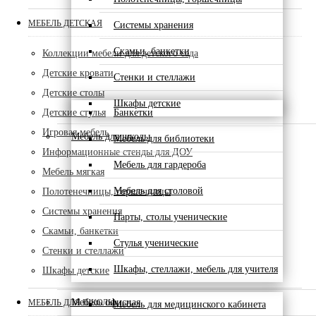
МЕБЕЛЬ ДЕТСКАЯ
Системы хранения
Скамьи, банкетки
Коллекции мебели для детского сада
Детские кровати
Стенки и стеллажи
Детские столы
Шкафы детские
Детские стулья
Банкетки
Игровая мебель
Мебель для школы
Мебель для библиотеки
Информационные стенды для ДОУ
Мебель для гардероба
Мебель мягкая
Мебель для столовой
Полотенечницы, горшечницы
Системы хранения
Парты, столы ученические
Скамьи, банкетки
Стулья ученические
Стенки и стеллажи
Шкафы, стеллажи, мебель для учителя
Шкафы детские
Мебель офисная
МЕБЕЛЬ ДЛЯ ШКОЛЫ
Мебель для медицинского кабинета