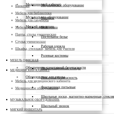
Медицинский кабинет
Медицинское оборудование
Банкетки
Мебель для библиотеки
Музыкальное оборудование
Матрасы
Мебель для гардероба
Мягкий инвентарь
Мебель для столовой
Полотенца
Парты, столы ученические
Постельное белье
Стулья ученические
Рабочая одежда
Шкафы, стеллажи, мебель для учителя
Ролевые костюмы
МЕБЕЛЬ ОФИСНАЯ
Обеспечение санитарной безопасности
Информационные стенды
МЕДИЦИНСКИЙ КАБИНЕТ
Оборудование для школы
Пожарная безопасность
Мебель для медицинского кабинета
Фонтанчики питьевые
Медицинское оборудование
Школьные доски, магнитно-маркерные, стекл
МУЗЫКАЛЬНОЕ ОБОРУДОВАНИЕ
Школьный звонок
МЯГКИЙ ИНВЕНТАРЬ