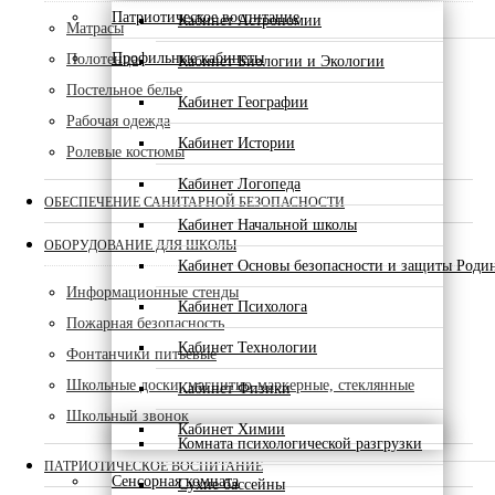
Патриотическое воспитание
Кабинет Астрономии
Матрасы
Профильные кабинеты
Полотенца
Кабинет Биологии и Экологии
Постельное белье
Кабинет Географии
Рабочая одежда
Кабинет Истории
Ролевые костюмы
Кабинет Логопеда
ОБЕСПЕЧЕНИЕ САНИТАРНОЙ БЕЗОПАСНОСТИ
Кабинет Начальной школы
ОБОРУДОВАНИЕ ДЛЯ ШКОЛЫ
Кабинет Основы безопасности и защиты Роди
Информационные стенды
Кабинет Психолога
Пожарная безопасность
Кабинет Технологии
Фонтанчики питьевые
Школьные доски, магнитно-маркерные, стеклянные
Кабинет Физики
Школьный звонок
Кабинет Химии
Комната психологической разгрузки
ПАТРИОТИЧЕСКОЕ ВОСПИТАНИЕ
Сенсорная комната
Сухие бассейны