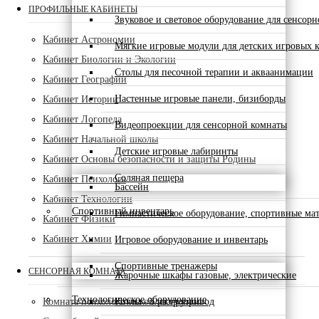
ПРОФИЛЬНЫЕ КАБИНЕТЫ
Звуковое и световое оборудование для сенсор
Кабинет Астрономии
Мягкие игровые модули для детских игровых 
Кабинет Биологии и Экологии
Столы для песочной терапии и акваанимации
Кабинет Географии
Настенные игровые панели, бизиборды
Кабинет Истории
Кабинет Логопеда
Видеопроекции для сенсорной комнаты
Кабинет Начальной школы
Детские игровые лабиринты
Кабинет Основы безопасности и защиты Родины
Соляная пещера
Кабинет Психолога
Бассейн
Кабинет Технологии
Спортивный инвентарь
Гимнастическое оборудование, спортивные ма
Кабинет Физики
Кабинет Химии
Игровое оборудование и инвентарь
Спортивные тренажеры
СЕНСОРНАЯ КОМНАТА
Жарочные шкафы газовые, электрические
Технологическое оборудование
Комната психологической разгрузки
Котлы - электропривод