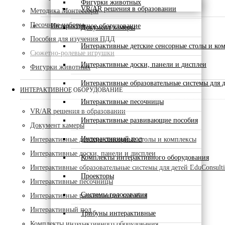
Фигурки животных
VR/AR решения в образовании
Методика Монтессори
Песочные наборы
Интерактивное оборудование
Документ камеры
Пособия для изучения ПДД
Интерактивные детские сенсорные столы и ко
Сюжетно-ролевые игрушки
Интерактивные доски, панели и дисплеи
Фигурки животных
Интерактивные образовательные системы для д
ИНТЕРАКТИВНОЕ ОБОРУДОВАНИЕ
Интерактивные песочницы
VR/AR решения в образовании
Интерактивные развивающие пособия
Документ камеры
Интерактивный пол
Интерактивные детские сенсорные столы и комплексы
Интерактивные доски, панели и дисплеи
Комплекты интерактивного оборудования
Интерактивные образовательные системы для детей EduConsult
Проекторы
Интерактивные песочницы
Системы голосования
Интерактивные развивающие пособия
Интерактивный пол
Трибуны интерактивные
Комплекты интерактивного оборудования