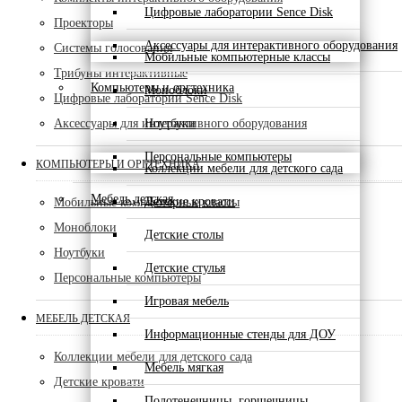
Цифровые лаборатории Sence Disk
Проекторы
Аксессуары для интерактивного оборудования
Системы голосования
Мобильные компьютерные классы
Трибуны интерактивные
Компьютеры и оргтехника
Моноблоки
Цифровые лаборатории Sence Disk
Ноутбуки
Аксессуары для интерактивного оборудования
Персональные компьютеры
КОМПЬЮТЕРЫ И ОРГТЕХНИКА
Коллекции мебели для детского сада
Мебель детская
Детские кровати
Мобильные компьютерные классы
Моноблоки
Детские столы
Ноутбуки
Детские стулья
Персональные компьютеры
Игровая мебель
МЕБЕЛЬ ДЕТСКАЯ
Информационные стенды для ДОУ
Коллекции мебели для детского сада
Мебель мягкая
Детские кровати
Полотенечницы, горшечницы