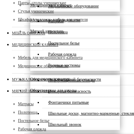
Парты, столы ученические
Медицинский кабинет
Медицинское оборудование
Стулья ученические
Шкафы, стеллажи, мебель для учителя
Музыкальное оборудование
Матрасы
Мягкий инвентарь
Полотенца
МЕБЕЛЬ ОФИСНАЯ
Постельное белье
МЕДИЦИНСКИЙ КАБИНЕТ
Рабочая одежда
Мебель для медицинского кабинета
Ролевые костюмы
Медицинское оборудование
Обеспечение санитарной безопасности
МУЗЫКАЛЬНОЕ ОБОРУДОВАНИЕ
Информационные стенды
Оборудование для школы
Пожарная безопасность
МЯГКИЙ ИНВЕНТАРЬ
Фонтанчики питьевые
Матрасы
Полотенца
Школьные доски, магнитно-маркерные, стекл
Постельное белье
Школьный звонок
Рабочая одежда