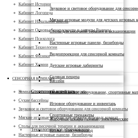
Кабинет Истории
Звуковое и световое оборудование для сенсор
Кабинет Логопеда
Мягкие игровые модули для детских игровых 
Кабинет Начальной школы
Кабинет Основы безопасности и защиты Родины
Столы для песочной терапии и акваанимации
Кабинет Психолога
Настенные игровые панели, бизиборды
Кабинет Технологии
Видеопроекции для сенсорной комнаты
Кабинет Физики
Кабинет Химии
Детские игровые лабиринты
Соляная пещера
СЕНСОРНАЯ КОМНАТА
Бассейн
Спортивный инвентарь
Комната психологической разгрузки
Гимнастическое оборудование, спортивные ма
Сухие бассейны
Игровое оборудование и инвентарь
Звуковое и световое оборудование для сенсорной комнаты
Спортивные тренажеры
Мягкие игровые модули для детских игровых комнат
Жарочные шкафы газовые, электрические
Столы для песочной терапии и акваанимации
Технологическое оборудование
Котлы - электропривод
Настенные игровые панели, бизиборды