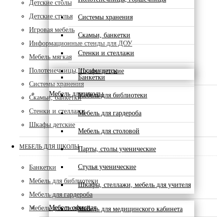
Детские столы
Детские стулья
Системы хранения
Игровая мебель
Скамьи, банкетки
Информационные стенды для ДОУ
Стенки и стеллажи
Мебель мягкая
Полотенечницы, горшечницы
Шкафы детские
Банкетки
Системы хранения
Мебель для школы
Мебель для библиотеки
Скамьи, банкетки
Стенки и стеллажи
Мебель для гардероба
Шкафы детские
Мебель для столовой
МЕБЕЛЬ ДЛЯ ШКОЛЫ
Парты, столы ученические
Стулья ученические
Банкетки
Мебель для библиотеки
Шкафы, стеллажи, мебель для учителя
Мебель для гардероба
Мебель офисная
Мебель для столовой
Мебель для медицинского кабинета