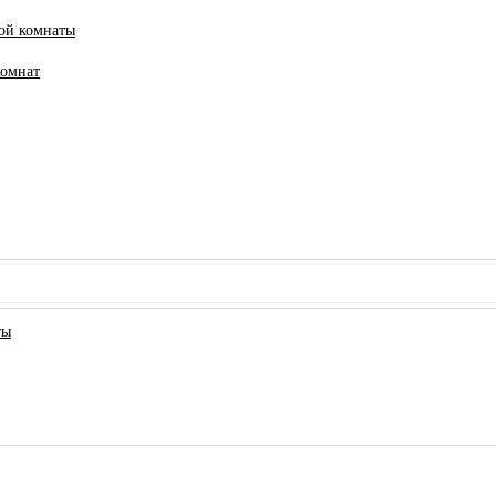
ной комнаты
комнат
ты