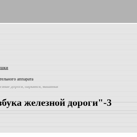
ушки
тельного аппарата
езные дороги, паркинги, машинки
бука железной дороги"-3