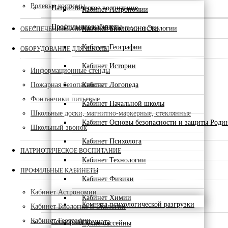
Ролевые костюмы
Патриотическое воспитание
Кабинет Астрономии
Профильные кабинеты
Кабинет Биологии и Экологии
ОБЕСПЕЧЕНИЕ САНИТАРНОЙ БЕЗОПАСНОСТИ
Кабинет Географии
ОБОРУДОВАНИЕ ДЛЯ ШКОЛЫ
Кабинет Истории
Информационные стенды
Кабинет Логопеда
Пожарная безопасность
Фонтанчики питьевые
Кабинет Начальной школы
Школьные доски, магнитно-маркерные, стеклянные
Кабинет Основы безопасности и защиты Роди
Школьный звонок
Кабинет Психолога
ПАТРИОТИЧЕСКОЕ ВОСПИТАНИЕ
Кабинет Технологии
ПРОФИЛЬНЫЕ КАБИНЕТЫ
Кабинет Физики
Кабинет Астрономии
Кабинет Химии
Комната психологической разгрузки
Кабинет Биологии и Экологии
Кабинет Географии
Сенсорная комната
Сухие бассейны