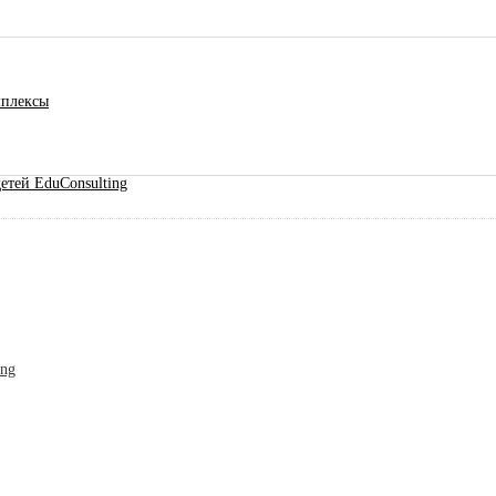
мплексы
етей EduConsulting
ing