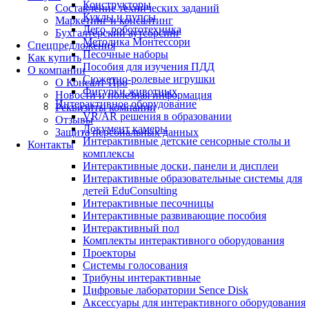
Конструкторы
Составление технических заданий
Куклы и пупсы
Маркетинг и консалтинг
Лего, робототехника
Бухгалтерский аутсорсинг
Методика Монтессори
Спецпредложения
Песочные наборы
Как купить
Пособия для изучения ПДД
О компании
Сюжетно-ролевые игрушки
О Консалт-Про
Фигурки животных
Новости и полезная информация
Интерактивное оборудование
Реквизиты компании
VR/AR решения в образовании
Отзывы
Документ камеры
Защита персональных данных
Интерактивные детские сенсорные столы и
Контакты
комплексы
Интерактивные доски, панели и дисплеи
Интерактивные образовательные системы для
детей EduConsulting
Интерактивные песочницы
Интерактивные развивающие пособия
Интерактивный пол
Комплекты интерактивного оборудования
Проекторы
Системы голосования
Трибуны интерактивные
Цифровые лаборатории Sence Disk
Аксессуары для интерактивного оборудования