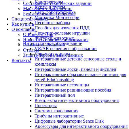
Конструкторы
Составление технических заданий
Куклы и пупсы
Маркетинг и консалтинг
Лего, робототехника
Бухгалтерский аутсорсинг
Методика Монтессори
Спецпредложения
Песочные наборы
Как купить
Пособия для изучения ПДД
О компании
Сюжетно-ролевые игрушки
О Консалт-Про
Фигурки животных
Новости и полезная информация
Интерактивное оборудование
Реквизиты компании
VR/AR решения в образовании
Отзывы
Документ камеры
Защита персональных данных
Интерактивные детские сенсорные столы и
Контакты
комплексы
Интерактивные доски, панели и дисплеи
Интерактивные образовательные системы для
детей EduConsulting
Интерактивные песочницы
Интерактивные развивающие пособия
Интерактивный пол
Комплекты интерактивного оборудования
Проекторы
Системы голосования
Трибуны интерактивные
Цифровые лаборатории Sence Disk
Аксессуары для интерактивного оборудования