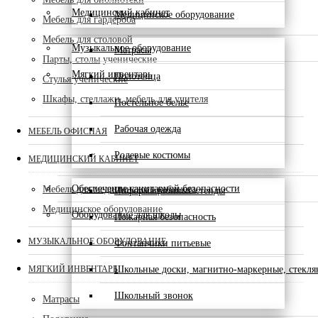
Медицинский кабинет
Медицинское оборудование
Мебель для гардероба
Мебель для столовой
Музыкальное оборудование
Матрасы
Парты, столы ученические
Мягкий инвентарь
Полотенца
Стулья ученические
Шкафы, стеллажи, мебель для учителя
Постельное белье
Рабочая одежда
МЕБЕЛЬ ОФИСНАЯ
Ролевые костюмы
МЕДИЦИНСКИЙ КАБИНЕТ
Обеспечение санитарной безопасности
Мебель для медицинского кабинета
Информационные стенды
Медицинское оборудование
Оборудование для школы
Пожарная безопасность
МУЗЫКАЛЬНОЕ ОБОРУДОВАНИЕ
Фонтанчики питьевые
МЯГКИЙ ИНВЕНТАРЬ
Школьные доски, магнитно-маркерные, стекл
Школьный звонок
Матрасы