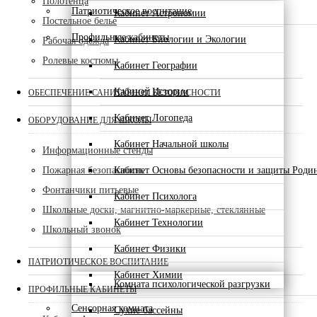
Полотенца
Патриотическое воспитание
Кабинет Астрономии
Постельное белье
Профильные кабинеты
Кабинет Биологии и Экологии
Рабочая одежда
Ролевые костюмы
Кабинет Географии
Кабинет Истории
ОБЕСПЕЧЕНИЕ САНИТАРНОЙ БЕЗОПАСНОСТИ
Кабинет Логопеда
ОБОРУДОВАНИЕ ДЛЯ ШКОЛЫ
Кабинет Начальной школы
Информационные стенды
Пожарная безопасность
Кабинет Основы безопасности и защиты Роди
Фонтанчики питьевые
Кабинет Психолога
Школьные доски, магнитно-маркерные, стеклянные
Кабинет Технологии
Школьный звонок
Кабинет Физики
ПАТРИОТИЧЕСКОЕ ВОСПИТАНИЕ
Кабинет Химии
Комната психологической разгрузки
ПРОФИЛЬНЫЕ КАБИНЕТЫ
Сенсорная комната
Сухие бассейны