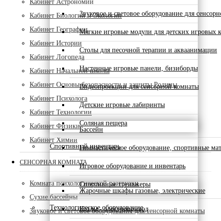
Кабинет Астрономии
Звуковое и световое оборудование для сенсор
Кабинет Биологии и Экологии
Кабинет Географии
Мягкие игровые модули для детских игровых 
Кабинет Истории
Столы для песочной терапии и акваанимации
Кабинет Логопеда
Настенные игровые панели, бизиборды
Кабинет Начальной школы
Кабинет Основы безопасности и защиты Родины
Видеопроекции для сенсорной комнаты
Кабинет Психолога
Детские игровые лабиринты
Кабинет Технологии
Соляная пещера
Кабинет Физики
Бассейн
Кабинет Химии
Спортивный инвентарь
Гимнастическое оборудование, спортивные ма
СЕНСОРНАЯ КОМНАТА
Игровое оборудование и инвентарь
Комната психологической разгрузки
Спортивные тренажеры
Жарочные шкафы газовые, электрические
Сухие бассейны
Технологическое оборудование
Котлы - электропривод
Звуковое и световое оборудование для сенсорной комнаты