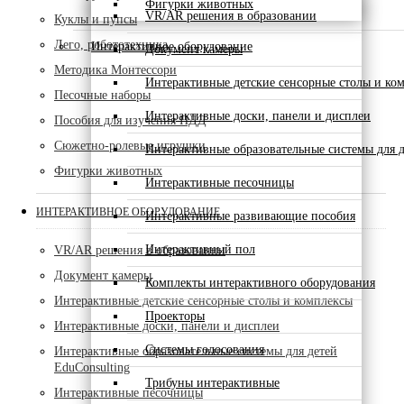
Фигурки животных
VR/AR решения в образовании
Куклы и пупсы
Лего, робототехника
Интерактивное оборудование
Документ камеры
Методика Монтессори
Интерактивные детские сенсорные столы и ко
Песочные наборы
Интерактивные доски, панели и дисплеи
Пособия для изучения ПДД
Сюжетно-ролевые игрушки
Интерактивные образовательные системы для д
Фигурки животных
Интерактивные песочницы
ИНТЕРАКТИВНОЕ ОБОРУДОВАНИЕ
Интерактивные развивающие пособия
Интерактивный пол
VR/AR решения в образовании
Документ камеры
Комплекты интерактивного оборудования
Интерактивные детские сенсорные столы и комплексы
Проекторы
Интерактивные доски, панели и дисплеи
Системы голосования
Интерактивные образовательные системы для детей
EduConsulting
Трибуны интерактивные
Интерактивные песочницы