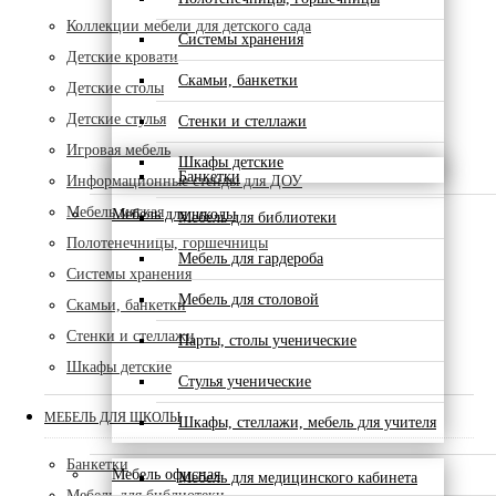
Коллекции мебели для детского сада
Системы хранения
Детские кровати
Скамьи, банкетки
Детские столы
Детские стулья
Стенки и стеллажи
Игровая мебель
Шкафы детские
Банкетки
Информационные стенды для ДОУ
Мебель мягкая
Мебель для школы
Мебель для библиотеки
Полотенечницы, горшечницы
Мебель для гардероба
Системы хранения
Мебель для столовой
Скамьи, банкетки
Стенки и стеллажи
Парты, столы ученические
Шкафы детские
Стулья ученические
МЕБЕЛЬ ДЛЯ ШКОЛЫ
Шкафы, стеллажи, мебель для учителя
Банкетки
Мебель офисная
Мебель для медицинского кабинета
Мебель для библиотеки