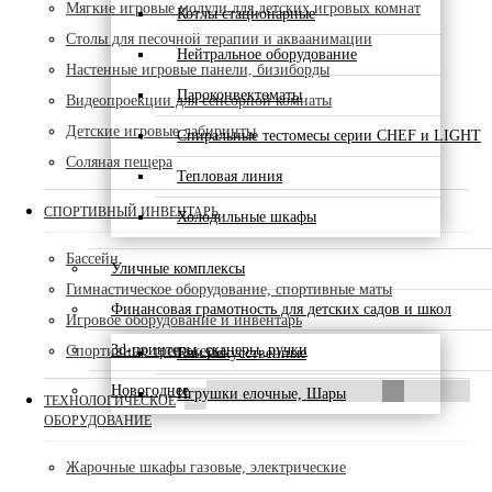
Мягкие игровые модули для детских игровых комнат
Котлы стационарные
Столы для песочной терапии и акваанимации
Нейтральное оборудование
Настенные игровые панели, бизиборды
Пароконвектоматы
Видеопроекции для сенсорной комнаты
Детские игровые лабиринты
Спиральные тестомесы серии CHEF и LIGHT
Соляная пещера
Тепловая линия
СПОРТИВНЫЙ ИНВЕНТАРЬ
Холодильные шкафы
Бассейн
Уличные комплексы
Гимнастическое оборудование, спортивные маты
Финансовая грамотность для детских садов и школ
Игровое оборудование и инвентарь
3d-принтеры, сканеры, ручки
Спортивные тренажеры
Ели искусственные
Новогоднее
Игрушки елочные, Шары
ТЕХНОЛОГИЧЕСКОЕ
ОБОРУДОВАНИЕ
Жарочные шкафы газовые, электрические