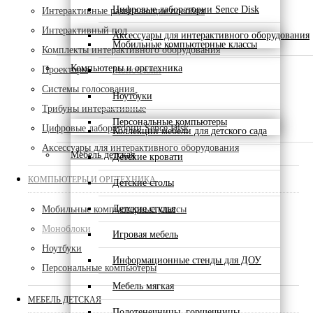
Цифровые лаборатории Sence Disk
Интерактивные развивающие пособия
Интерактивный пол
Аксессуары для интерактивного оборудования
Мобильные компьютерные классы
Комплекты интерактивного оборудования
Компьютеры и оргтехника
Проекторы
Моноблоки
Системы голосования
Ноутбуки
Трибуны интерактивные
Персональные компьютеры
Цифровые лаборатории Sence Disk
Коллекции мебели для детского сада
Аксессуары для интерактивного оборудования
Мебель детская
Детские кровати
КОМПЬЮТЕРЫ И ОРГТЕХНИКА
Детские столы
Детские стулья
Мобильные компьютерные классы
Моноблоки
Игровая мебель
Ноутбуки
Информационные стенды для ДОУ
Персональные компьютеры
Мебель мягкая
МЕБЕЛЬ ДЕТСКАЯ
Полотенечницы, горшечницы