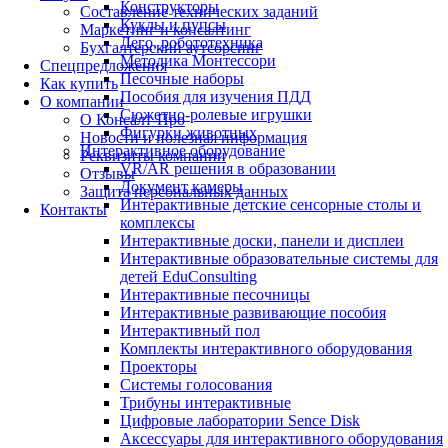
Конструкторы
Составление технических заданий
Куклы и пупсы
Маркетинг и консалтинг
Лего, робототехника
Бухгалтерский аутсорсинг
Методика Монтессори
Спецпредложения
Песочные наборы
Как купить
Пособия для изучения ПДД
О компании
Сюжетно-ролевые игрушки
О Консалт-Про
Фигурки животных
Новости и полезная информация
Интерактивное оборудование
Реквизиты компании
VR/AR решения в образовании
Отзывы
Документ камеры
Защита персональных данных
Интерактивные детские сенсорные столы и
Контакты
комплексы
Интерактивные доски, панели и дисплеи
Интерактивные образовательные системы для
детей EduConsulting
Интерактивные песочницы
Интерактивные развивающие пособия
Интерактивный пол
Комплекты интерактивного оборудования
Проекторы
Системы голосования
Трибуны интерактивные
Цифровые лаборатории Sence Disk
Аксессуары для интерактивного оборудования