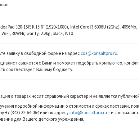
ание
deaPad 320-15ISK 15.6" (1920x1080), Intel Core i3 6006U (2Ghz), 4096Mb
 WiFi, 30WHr, war 1y, 2.2kg, black, W10
те заявку в свободной форме на адрес
cda@konsaltpro.ru
.
циалист свяжется с Вами и поможет подобрать компьютер, конфиг
ть соотвествует Вашему бюджету.
ция о товарах носит справочный характер и не является публично
учения подробной информации о стоимости и сроках поставки, по
у +7 (343) 22-64-064 или по адресу
info@konsaltpro.ru
– и специалист
вание для Вашего детского учреждения.