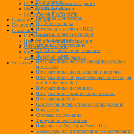
Конструкторы
Составление технических заданий
Куклы и пупсы
Маркетинг и консалтинг
Лего, робототехника
Бухгалтерский аутсорсинг
Методика Монтессори
Спецпредложения
Песочные наборы
Как купить
Пособия для изучения ПДД
О компании
Сюжетно-ролевые игрушки
О Консалт-Про
Фигурки животных
Новости и полезная информация
Интерактивное оборудование
Реквизиты компании
VR/AR решения в образовании
Отзывы
Документ камеры
Защита персональных данных
Интерактивные детские сенсорные столы и
Контакты
комплексы
Интерактивные доски, панели и дисплеи
Интерактивные образовательные системы для
детей EduConsulting
Интерактивные песочницы
Интерактивные развивающие пособия
Интерактивный пол
Комплекты интерактивного оборудования
Проекторы
Системы голосования
Трибуны интерактивные
Цифровые лаборатории Sence Disk
Аксессуары для интерактивного оборудования