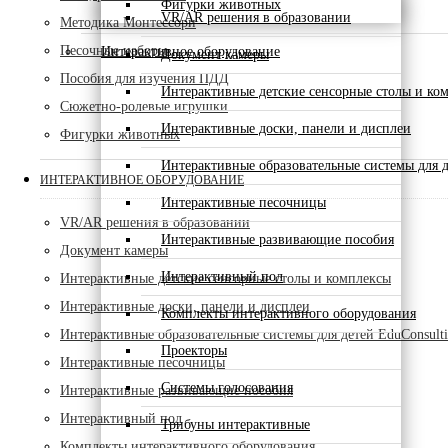
Фигурки животных
VR/AR решения в образовании
Методика Монтессори
Песочные наборы
Интерактивное оборудование
Документ камеры
Пособия для изучения ПДД
Интерактивные детские сенсорные столы и ко
Сюжетно-ролевые игрушки
Интерактивные доски, панели и дисплеи
Фигурки животных
Интерактивные образовательные системы для д
ИНТЕРАКТИВНОЕ ОБОРУДОВАНИЕ
Интерактивные песочницы
VR/AR решения в образовании
Интерактивные развивающие пособия
Документ камеры
Интерактивный пол
Интерактивные детские сенсорные столы и комплексы
Интерактивные доски, панели и дисплеи
Комплекты интерактивного оборудования
Интерактивные образовательные системы для детей EduConsult
Проекторы
Интерактивные песочницы
Системы голосования
Интерактивные развивающие пособия
Интерактивный пол
Трибуны интерактивные
Комплекты интерактивного оборудования