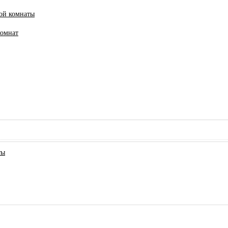
ной комнаты
комнат
ты