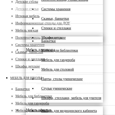
Детские столы
Детские стулья
Системы хранения
Игровая мебель
Скамьи, банкетки
Информационные стенды для ДОУ
Стенки и стеллажи
Мебель мягкая
Полотенечницы, горшечницы
Шкафы детские
Банкетки
Системы хранения
Мебель для школы
Мебель для библиотеки
Скамьи, банкетки
Стенки и стеллажи
Мебель для гардероба
Шкафы детские
Мебель для столовой
МЕБЕЛЬ ДЛЯ ШКОЛЫ
Парты, столы ученические
Стулья ученические
Банкетки
Мебель для библиотеки
Шкафы, стеллажи, мебель для учителя
Мебель для гардероба
Мебель офисная
Мебель для столовой
Мебель для медицинского кабинета