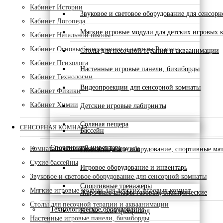
Кабинет Истории
Звуковое и световое оборудование для сенсор
Кабинет Логопеда
Мягкие игровые модули для детских игровых 
Кабинет Начальной школы
Кабинет Основы безопасности и защиты Родины
Столы для песочной терапии и акваанимации
Кабинет Психолога
Настенные игровые панели, бизиборды
Кабинет Технологии
Видеопроекции для сенсорной комнаты
Кабинет Физики
Кабинет Химии
Детские игровые лабиринты
Соляная пещера
СЕНСОРНАЯ КОМНАТА
Бассейн
Спортивный инвентарь
Комната психологической разгрузки
Гимнастическое оборудование, спортивные ма
Сухие бассейны
Игровое оборудование и инвентарь
Звуковое и световое оборудование для сенсорной комнаты
Спортивные тренажеры
Мягкие игровые модули для детских игровых комнат
Жарочные шкафы газовые, электрические
Столы для песочной терапии и акваанимации
Технологическое оборудование
Котлы - электропривод
Настенные игровые панели, бизиборды