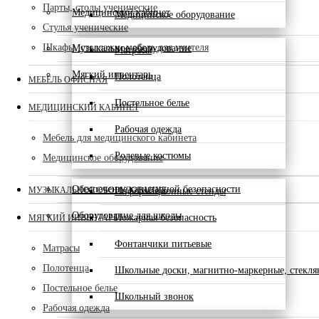
Парты, столы ученические
Медицинский кабинет
Медицинское оборудование
Стулья ученические
Шкафы, стеллажи, мебель для учителя
Музыкальное оборудование
Матрасы
Мягкий инвентарь
Полотенца
МЕБЕЛЬ ОФИСНАЯ
Постельное белье
МЕДИЦИНСКИЙ КАБИНЕТ
Рабочая одежда
Мебель для медицинского кабинета
Ролевые костюмы
Медицинское оборудование
Обеспечение санитарной безопасности
МУЗЫКАЛЬНОЕ ОБОРУДОВАНИЕ
Информационные стенды
Оборудование для школы
Пожарная безопасность
МЯГКИЙ ИНВЕНТАРЬ
Фонтанчики питьевые
Матрасы
Полотенца
Школьные доски, магнитно-маркерные, стекл
Постельное белье
Школьный звонок
Рабочая одежда