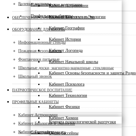
Ролевые костюмы
Патриотическое воспитание
Кабинет Астрономии
Профильные кабинеты
Кабинет Биологии и Экологии
ОБЕСПЕЧЕНИЕ САНИТАРНОЙ БЕЗОПАСНОСТИ
Кабинет Географии
ОБОРУДОВАНИЕ ДЛЯ ШКОЛЫ
Кабинет Истории
Информационные стенды
Кабинет Логопеда
Пожарная безопасность
Фонтанчики питьевые
Кабинет Начальной школы
Школьные доски, магнитно-маркерные, стеклянные
Кабинет Основы безопасности и защиты Роди
Школьный звонок
Кабинет Психолога
ПАТРИОТИЧЕСКОЕ ВОСПИТАНИЕ
Кабинет Технологии
ПРОФИЛЬНЫЕ КАБИНЕТЫ
Кабинет Физики
Кабинет Астрономии
Кабинет Химии
Комната психологической разгрузки
Кабинет Биологии и Экологии
Кабинет Географии
Сенсорная комната
Сухие бассейны