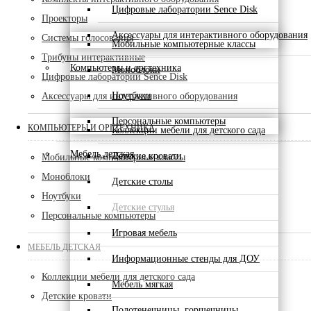
Цифровые лаборатории Sence Disk
Проекторы
Аксессуары для интерактивного оборудования
Системы голосования
Мобильные компьютерные классы
Трибуны интерактивные
Компьютеры и оргтехника
Моноблоки
Цифровые лаборатории Sence Disk
Ноутбуки
Аксессуары для интерактивного оборудования
Персональные компьютеры
КОМПЬЮТЕРЫ И ОРГТЕХНИКА
Коллекции мебели для детского сада
Мебель детская
Детские кровати
Мобильные компьютерные классы
Моноблоки
Детские столы
Ноутбуки
Детские стулья
Персональные компьютеры
Игровая мебель
МЕБЕЛЬ ДЕТСКАЯ
Информационные стенды для ДОУ
Коллекции мебели для детского сада
Мебель мягкая
Детские кровати
Полотенечницы, горшечницы