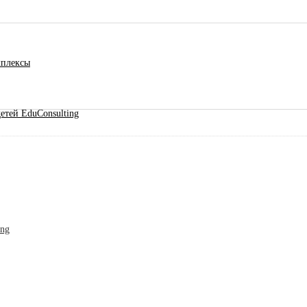
мплексы
етей EduConsulting
ing