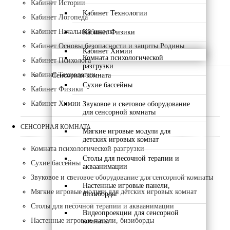
Кабинет Истории
Кабинет Технологии
Кабинет Логопеда
Кабинет Начальной школы
Кабинет Физики
Кабинет Основы безопасности и защиты Родины
Кабинет Химии
Комната психологической
Кабинет Психолога
разгрузки
Кабинет Технологии
Сенсорная комната
Сухие бассейны
Кабинет Физики
Кабинет Химии
Звуковое и световое оборудование
для сенсорной комнаты
СЕНСОРНАЯ КОМНАТА
Мягкие игровые модули для
детских игровых комнат
Комната психологической разгрузки
Столы для песочной терапии и
Сухие бассейны
акваанимации
Звуковое и световое оборудование для сенсорной комнаты
Настенные игровые панели,
Мягкие игровые модули для детских игровых комнат
бизиборды
Столы для песочной терапии и акваанимации
Видеопроекции для сенсорной
Настенные игровые панели, бизиборды
комнаты