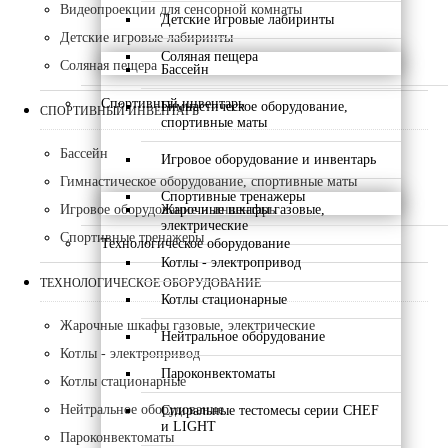
Видеопроекции для сенсорной комнаты
Детские игровые лабиринты
Детские игровые лабиринты
Соляная пещера
Соляная пещера
Бассейн
Спортивный инвентарь
Гимнастическое оборудование,
СПОРТИВНЫЙ ИНВЕНТАРЬ
спортивные маты
Бассейн
Игровое оборудование и инвентарь
Гимнастическое оборудование, спортивные маты
Спортивные тренажеры
Жарочные шкафы газовые,
Игровое оборудование и инвентарь
электрические
Спортивные тренажеры
Технологическое оборудование
Котлы - электропривод
ТЕХНОЛОГИЧЕСКОЕ ОБОРУДОВАНИЕ
Котлы стационарные
Жарочные шкафы газовые, электрические
Нейтральное оборудование
Котлы - электропривод
Пароконвектоматы
Котлы стационарные
Нейтральное оборудование
Спиральные тестомесы серии CHEF
и LIGHT
Пароконвектоматы