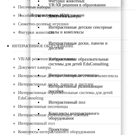
Фигурки животных
VR/AR решения в образовании
Песочные наборы
Интерактивное оборудование
Пособия для изучения ПДД
Документ камеры
Сюжетно-ролевые игрушки
Интерактивные детские сенсорные
столы и комплексы
Фигурки животных
Интерактивные доски, панели и
ИНТЕРАКТИВНОЕ ОБОРУДОВАНИЕ
дисплеи
VR/AR решения в образовании
Интерактивные образовательные
системы для детей EduConsulting
Документ камеры
Интерактивные песочницы
Интерактивные детские сенсорные столы и комплексы
Интерактивные доски, панели и дисплеи
Интерактивные развивающие
пособия
Интерактивные образовательные системы для детей
EduConsulting
Интерактивный пол
Интерактивные песочницы
Комплекты интерактивного
Интерактивные развивающие пособия
оборудования
Интерактивный пол
Проекторы
Комплекты интерактивного оборудования