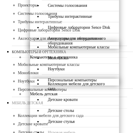
Проекторы
Системы голосования
Системы голосования
Трибуны интерактивные
Трибуны интерактивные
Цифровые лаборатории Sence Disk
Цифровые лаборатории Sence Disk
Аксессуары для интерактивного
Аксессуары для интерактивного оборудования
оборудования
Мобильные компьютерные классы
КОМПЬЮТЕРЫ И ОРГТЕХНИКА
Компьютеры и оргтехника
Моноблоки
Мобильные компьютерные классы
Ноутбуки
Моноблоки
Персональные компьютеры
Ноутбуки
Коллекции мебели для детского
сада
Персональные компьютеры
Мебель детская
Детские кровати
МЕБЕЛЬ ДЕТСКАЯ
Детские столы
Коллекции мебели для детского сада
Детские стулья
Детские кровати
Детские столы
Игровая мебель