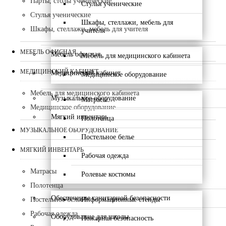
Парты, столы ученические
Стулья ученические
Стулья ученические
Шкафы, стеллажи, мебель для
Шкафы, стеллажи, мебель для учителя
учителя
МЕБЕЛЬ ОФИСНАЯ
Мебель офисная
Мебель для медицинского кабинета
МЕДИЦИНСКИЙ КАБИНЕТ
Медицинский кабинет
Медицинское оборудование
Мебель для медицинского кабинета
Музыкальное оборудование
Матрасы
Медицинское оборудование
Мягкий инвентарь
Полотенца
МУЗЫКАЛЬНОЕ ОБОРУДОВАНИЕ
Постельное белье
МЯГКИЙ ИНВЕНТАРЬ
Рабочая одежда
Матрасы
Ролевые костюмы
Полотенца
Обеспечение санитарной безопасности
Информационные стенды
Постельное белье
Рабочая одежда
Оборудование для школы
Пожарная безопасность