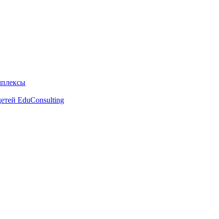
мплексы
етей EduConsulting