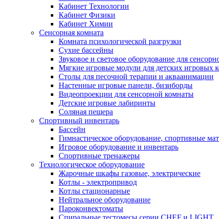
Кабинет Технологии
Кабинет Физики
Кабинет Химии
Сенсорная комната
Комната психологической разгрузки
Сухие бассейны
Звуковое и световое оборудование для сенсор
Мягкие игровые модули для детских игровых 
Столы для песочной терапии и акваанимации
Настенные игровые панели, бизиборды
Видеопроекции для сенсорной комнаты
Детские игровые лабиринты
Соляная пещера
Спортивный инвентарь
Бассейн
Гимнастическое оборудование, спортивные ма
Игровое оборудование и инвентарь
Спортивные тренажеры
Технологическое оборудование
Жарочные шкафы газовые, электрические
Котлы - электропривод
Котлы стационарные
Нейтральное оборудование
Пароконвектоматы
Спиральные тестомесы серии CHEF и LIGHT