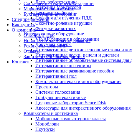
Лего, робототехника
Составление технических заданий
Методика Монтессори
Маркетинг и консалтинг
Песочные наборы
Бухгалтерский аутсорсинг
Пособия для изучения ПДД
Спецпредложения
Сюжетно-ролевые игрушки
Как купить
Фигурки животных
О компании
Интерактивное оборудование
О Консалт-Про
VR/AR решения в образовании
Новости и полезная информация
Документ камеры
Реквизиты компании
Интерактивные детские сенсорные столы и ко
Отзывы
Интерактивные доски, панели и дисплеи
Защита персональных данных
Интерактивные образовательные системы для д
Контакты
Интерактивные песочницы
Интерактивные развивающие пособия
Интерактивный пол
Комплекты интерактивного оборудования
Проекторы
Системы голосования
Трибуны интерактивные
Цифровые лаборатории Sence Disk
Аксессуары для интерактивного оборудования
Компьютеры и оргтехника
Мобильные компьютерные классы
Моноблоки
Ноутбуки