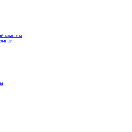
ной комнаты
комнат
ты