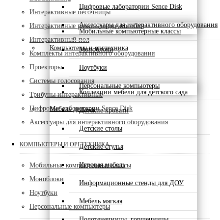
Цифровые лаборатории Sence Disk
Интерактивные песочницы
Аксессуары для интерактивного оборудования
Интерактивные развивающие пособия
Мобильные компьютерные классы
Интерактивный пол
Компьютеры и оргтехника
Моноблоки
Комплекты интерактивного оборудования
Проекторы
Ноутбуки
Системы голосования
Персональные компьютеры
Коллекции мебели для детского сада
Трибуны интерактивные
Цифровые лаборатории Sence Disk
Мебель детская
Детские кровати
Аксессуары для интерактивного оборудования
Детские столы
КОМПЬЮТЕРЫ И ОРГТЕХНИКА
Детские стулья
Игровая мебель
Мобильные компьютерные классы
Моноблоки
Информационные стенды для ДОУ
Ноутбуки
Мебель мягкая
Персональные компьютеры
Полотенечницы, горшечницы