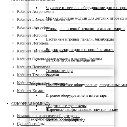
Звуковое и световое оборудование для сенсор
Кабинет Астрономии
Мягкие игровые модули для детских игровых 
Кабинет Биологии и Экологии
Кабинет Географии
Столы для песочной терапии и акваанимации
Кабинет Истории
Настенные игровые панели, бизиборды
Кабинет Логопеда
Видеопроекции для сенсорной комнаты
Кабинет Начальной школы
Кабинет Основы безопасности и защиты Родины
Детские игровые лабиринты
Кабинет Психолога
Соляная пещера
Бассейн
Кабинет Технологии
Кабинет Физики
Спортивный инвентарь
Гимнастическое оборудование, спортивные ма
Кабинет Химии
Игровое оборудование и инвентарь
СЕНСОРНАЯ КОМНАТА
Спортивные тренажеры
Жарочные шкафы газовые, электрические
Комната психологической разгрузки
Технологическое оборудование
Котлы - электропривод
Сухие бассейны