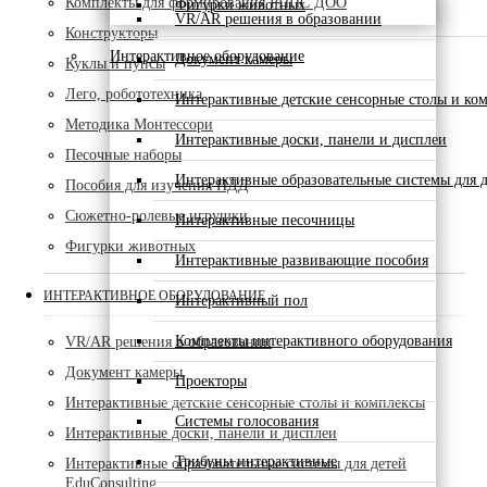
Комплекты для формирования РППС ДОО
Фигурки животных
VR/AR решения в образовании
Конструкторы
Интерактивное оборудование
Документ камеры
Куклы и пупсы
Лего, робототехника
Интерактивные детские сенсорные столы и ко
Методика Монтессори
Интерактивные доски, панели и дисплеи
Песочные наборы
Интерактивные образовательные системы для д
Пособия для изучения ПДД
Сюжетно-ролевые игрушки
Интерактивные песочницы
Фигурки животных
Интерактивные развивающие пособия
ИНТЕРАКТИВНОЕ ОБОРУДОВАНИЕ
Интерактивный пол
Комплекты интерактивного оборудования
VR/AR решения в образовании
Документ камеры
Проекторы
Интерактивные детские сенсорные столы и комплексы
Системы голосования
Интерактивные доски, панели и дисплеи
Трибуны интерактивные
Интерактивные образовательные системы для детей
EduConsulting