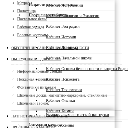
Матрасы
Патриотическое воспитание
Кабинет Астрономии
Полотенца
Профильные кабинеты
Кабинет Биологии и Экологии
Постельное белье
Кабинет Географии
Рабочая одежда
Ролевые костюмы
Кабинет Истории
Кабинет Логопеда
ОБЕСПЕЧЕНИЕ САНИТАРНОЙ БЕЗОПАСНОСТИ
Кабинет Начальной школы
ОБОРУДОВАНИЕ ДЛЯ ШКОЛЫ
Кабинет Основы безопасности и защиты Роди
Информационные стенды
Пожарная безопасность
Кабинет Психолога
Фонтанчики питьевые
Кабинет Технологии
Школьные доски, магнитно-маркерные, стеклянные
Кабинет Физики
Школьный звонок
Кабинет Химии
Комната психологической разгрузки
ПАТРИОТИЧЕСКОЕ ВОСПИТАНИЕ
Сенсорная комната
Сухие бассейны
ПРОФИЛЬНЫЕ КАБИНЕТЫ