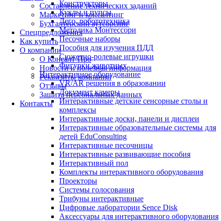
Конструкторы
Составление технических заданий
Куклы и пупсы
Маркетинг и консалтинг
Лего, робототехника
Бухгалтерский аутсорсинг
Методика Монтессори
Спецпредложения
Песочные наборы
Как купить
Пособия для изучения ПДД
О компании
Сюжетно-ролевые игрушки
О Консалт-Про
Фигурки животных
Новости и полезная информация
Интерактивное оборудование
Реквизиты компании
VR/AR решения в образовании
Отзывы
Документ камеры
Защита персональных данных
Интерактивные детские сенсорные столы и
Контакты
комплексы
Интерактивные доски, панели и дисплеи
Интерактивные образовательные системы для
детей EduConsulting
Интерактивные песочницы
Интерактивные развивающие пособия
Интерактивный пол
Комплекты интерактивного оборудования
Проекторы
Системы голосования
Трибуны интерактивные
Цифровые лаборатории Sence Disk
Аксессуары для интерактивного оборудования