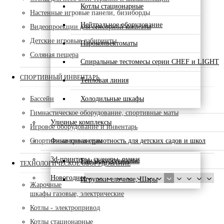
Котлы стационарные
Настенные игровые панели, бизиборды
Нейтральное оборудование
Видеопроекции для сенсорной комнаты
Детские игровые лабиринты
Пароконвектоматы
Соляная пещера
Спиральные тестомесы серии CHEF и LIGHT
СПОРТИВНЫЙ ИНВЕНТАРЬ
Тепловая линия
Холодильные шкафы
Бассейн
Гимнастическое оборудование, спортивные маты
Уличные комплексы
Игровое оборудование и инвентарь
Финансовая грамотность для детских садов и школ
Спортивные тренажеры
3d-принтеры, сканеры, ручки
Ели искусственные
ТЕХНОЛОГИЧЕСКОЕ ОБОРУДОВАНИЕ
Новогоднее
Игрушки елочные, Шары
Жарочные
шкафы газовые, электрические
Котлы - электропривод
Котлы стационарные