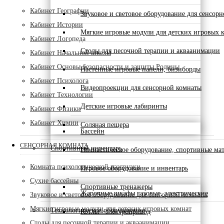
Кабинет Географии
Звуковое и световое оборудование для сенсор
Кабинет Истории
Мягкие игровые модули для детских игровых 
Кабинет Логопеда
Столы для песочной терапии и акваанимации
Кабинет Начальной школы
Кабинет Основы безопасности и защиты Родины
Настенные игровые панели, бизиборды
Кабинет Психолога
Видеопроекции для сенсорной комнаты
Кабинет Технологии
Детские игровые лабиринты
Кабинет Физики
Кабинет Химии
Соляная пещера
Бассейн
СЕНСОРНАЯ КОМНАТА
Спортивный инвентарь
Гимнастическое оборудование, спортивные ма
Комната психологической разгрузки
Игровое оборудование и инвентарь
Сухие бассейны
Спортивные тренажеры
Жарочные шкафы газовые, электрические
Звуковое и световое оборудование для сенсорной комнаты
Мягкие игровые модули для детских игровых комнат
Технологическое оборудование
Котлы - электропривод
Столы для песочной терапии и акваанимации