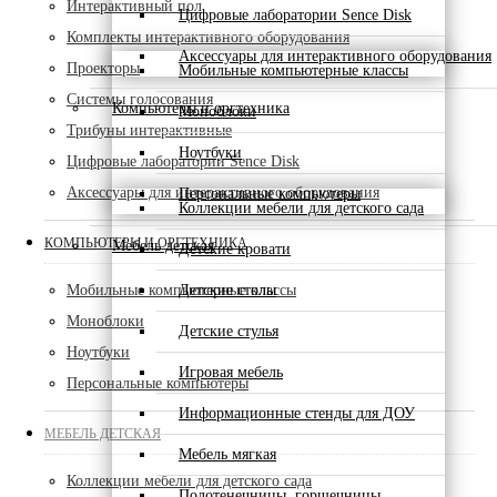
Интерактивный пол
Цифровые лаборатории Sence Disk
Комплекты интерактивного оборудования
Аксессуары для интерактивного оборудования
Проекторы
Мобильные компьютерные классы
Системы голосования
Компьютеры и оргтехника
Моноблоки
Трибуны интерактивные
Ноутбуки
Цифровые лаборатории Sence Disk
Аксессуары для интерактивного оборудования
Персональные компьютеры
Коллекции мебели для детского сада
КОМПЬЮТЕРЫ И ОРГТЕХНИКА
Мебель детская
Детские кровати
Детские столы
Мобильные компьютерные классы
Моноблоки
Детские стулья
Ноутбуки
Игровая мебель
Персональные компьютеры
Информационные стенды для ДОУ
МЕБЕЛЬ ДЕТСКАЯ
Мебель мягкая
Коллекции мебели для детского сада
Полотенечницы, горшечницы