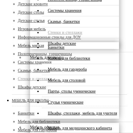
Детские кровати
Системы хранения
Детские столы
Детские стулья
Скамьи, банкетки
Игровая мебель
Стенки и стеллажи
Информационные стенды для ДОУ
Шкафы детские
Мебель мягкая
Банкетки
Полотенечницы, горшечницы
Мебель для школы
Мебель для библиотеки
Системы хранения
Мебель для гардероба
Скамьи, банкетки
Стенки и стеллажи
Мебель для столовой
Шкафы детские
Парты, столы ученические
МЕБЕЛЬ ДЛЯ ШКОЛЫ
Стулья ученические
Шкафы, стеллажи, мебель для учителя
Банкетки
Мебель для библиотеки
Мебель офисная
Мебель для медицинского кабинета
Мебель для гардероба