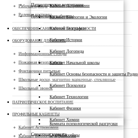
Патриотическое воспитание
Кабинет Астрономии
Рабочая одежда
Ролевые костюмы
Профильные кабинеты
Кабинет Биологии и Экологии
Кабинет Географии
ОБЕСПЕЧЕНИЕ САНИТАРНОЙ БЕЗОПАСНОСТИ
Кабинет Истории
ОБОРУДОВАНИЕ ДЛЯ ШКОЛЫ
Кабинет Логопеда
Информационные стенды
Пожарная безопасность
Кабинет Начальной школы
Фонтанчики питьевые
Кабинет Основы безопасности и защиты Роди
Школьные доски, магнитно-маркерные, стеклянные
Кабинет Психолога
Школьный звонок
Кабинет Технологии
ПАТРИОТИЧЕСКОЕ ВОСПИТАНИЕ
Кабинет Физики
ПРОФИЛЬНЫЕ КАБИНЕТЫ
Кабинет Химии
Комната психологической разгрузки
Кабинет Астрономии
Сенсорная комната
Сухие бассейны
Кабинет Биологии и Экологии