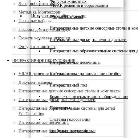
Фигурки животных
Лего, робототехника
VR/AR решения в образовании
Методика Монтессори
Интерактивное оборудование
Документ камеры
Песочные наборы
Интерактивные детские сенсорные столы и ко
Пособия для изучения ПДД
Сюжетно-ролевые игрушки
Интерактивные доски, панели и дисплеи
Фигурки животных
Интерактивные образовательные системы для д
ИНТЕРАКТИВНОЕ ОБОРУДОВАНИЕ
Интерактивные песочницы
Интерактивные развивающие пособия
VR/AR решения в образовании
Документ камеры
Интерактивный пол
Интерактивные детские сенсорные столы и комплексы
Комплекты интерактивного оборудования
Интерактивные доски, панели и дисплеи
Проекторы
Интерактивные образовательные системы для детей
EduConsulting
Системы голосования
Интерактивные песочницы
Трибуны интерактивные
Интерактивные развивающие пособия