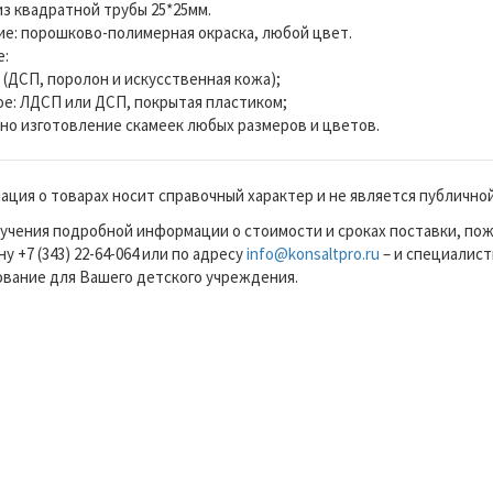
из квадратной трубы 25*25мм.
е: порошково-полимерная окраска, любой цвет.
:
е (ДСП, поролон и искусственная кожа);
ое: ЛДСП или ДСП, покрытая пластиком;
о изготовление скамеек любых размеров и цветов.
ция о товарах носит справочный характер и не является публично
учения подробной информации о стоимости и сроках поставки, по
у +7 (343) 22-64-064 или по адресу
info@konsaltpro.ru
– и специалист
вание для Вашего детского учреждения.