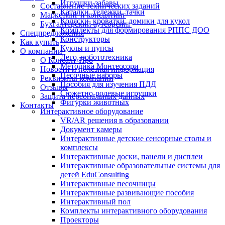
Игрушки-забавы
Составление технических заданий
Каталки, тележки, тачки
Маркетинг и консалтинг
Коляски, кроватки, домики для кукол
Бухгалтерский аутсорсинг
Комплекты для формирования РППС ДОО
Спецпредложения
Конструкторы
Как купить
Куклы и пупсы
О компании
Лего, робототехника
О Консалт-Про
Методика Монтессори
Новости и полезная информация
Песочные наборы
Реквизиты компании
Пособия для изучения ПДД
Отзывы
Сюжетно-ролевые игрушки
Защита персональных данных
Фигурки животных
Контакты
Интерактивное оборудование
VR/AR решения в образовании
Документ камеры
Интерактивные детские сенсорные столы и
комплексы
Интерактивные доски, панели и дисплеи
Интерактивные образовательные системы для
детей EduConsulting
Интерактивные песочницы
Интерактивные развивающие пособия
Интерактивный пол
Комплекты интерактивного оборудования
Проекторы