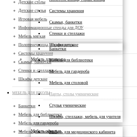
Детские столы
Детские стулья
Системы хранения
Игровая мебель
Скамьи, банкетки
Информационные стенды для ДОУ
Стенки и стеллажи
Мебель мягкая
Полотенечницы, горшечницы
Шкафы детские
Банкетки
Системы хранения
Мебель для школы
Мебель для библиотеки
Скамьи, банкетки
Стенки и стеллажи
Мебель для гардероба
Шкафы детские
Мебель для столовой
МЕБЕЛЬ ДЛЯ ШКОЛЫ
Парты, столы ученические
Стулья ученические
Банкетки
Мебель для библиотеки
Шкафы, стеллажи, мебель для учителя
Мебель для гардероба
Мебель офисная
Мебель для столовой
Мебель для медицинского кабинета