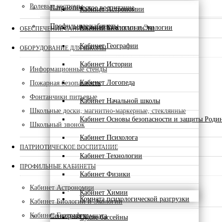
Ролевые костюмы
Патриотическое воспитание
Кабинет Астрономии
Профильные кабинеты
Кабинет Биологии и Экологии
ОБЕСПЕЧЕНИЕ САНИТАРНОЙ БЕЗОПАСНОСТИ
Кабинет Географии
ОБОРУДОВАНИЕ ДЛЯ ШКОЛЫ
Кабинет Истории
Информационные стенды
Кабинет Логопеда
Пожарная безопасность
Фонтанчики питьевые
Кабинет Начальной школы
Школьные доски, магнитно-маркерные, стеклянные
Кабинет Основы безопасности и защиты Роди
Школьный звонок
Кабинет Психолога
ПАТРИОТИЧЕСКОЕ ВОСПИТАНИЕ
Кабинет Технологии
ПРОФИЛЬНЫЕ КАБИНЕТЫ
Кабинет Физики
Кабинет Астрономии
Кабинет Химии
Комната психологической разгрузки
Кабинет Биологии и Экологии
Кабинет Географии
Сенсорная комната
Сухие бассейны