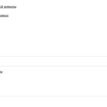
ной комнаты
комнат
ты