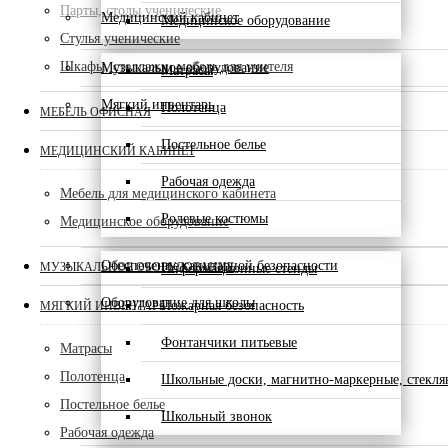
Парты, столы ученические
Медицинский кабинет
Медицинское оборудование
Стулья ученические
Шкафы, стеллажи, мебель для учителя
Музыкальное оборудование
Матрасы
Мягкий инвентарь
Полотенца
МЕБЕЛЬ ОФИСНАЯ
Постельное белье
МЕДИЦИНСКИЙ КАБИНЕТ
Рабочая одежда
Мебель для медицинского кабинета
Ролевые костюмы
Медицинское оборудование
Обеспечение санитарной безопасности
МУЗЫКАЛЬНОЕ ОБОРУДОВАНИЕ
Информационные стенды
Оборудование для школы
Пожарная безопасность
МЯГКИЙ ИНВЕНТАРЬ
Фонтанчики питьевые
Матрасы
Полотенца
Школьные доски, магнитно-маркерные, стекл
Постельное белье
Школьный звонок
Рабочая одежда