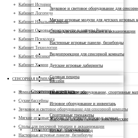
Кабинет Истории
Звуковое и световое оборудование для сенсор
Кабинет Логопеда
Мягкие игровые модули для детских игровых 
Кабинет Начальной школы
Кабинет Основы безопасности и защиты Родины
Столы для песочной терапии и акваанимации
Кабинет Психолога
Настенные игровые панели, бизиборды
Кабинет Технологии
Видеопроекции для сенсорной комнаты
Кабинет Физики
Кабинет Химии
Детские игровые лабиринты
Соляная пещера
СЕНСОРНАЯ КОМНАТА
Бассейн
Спортивный инвентарь
Комната психологической разгрузки
Гимнастическое оборудование, спортивные ма
Сухие бассейны
Игровое оборудование и инвентарь
Звуковое и световое оборудование для сенсорной комнаты
Спортивные тренажеры
Мягкие игровые модули для детских игровых комнат
Жарочные шкафы газовые, электрические
Столы для песочной терапии и акваанимации
Технологическое оборудование
Котлы - электропривод
Настенные игровые панели, бизиборды