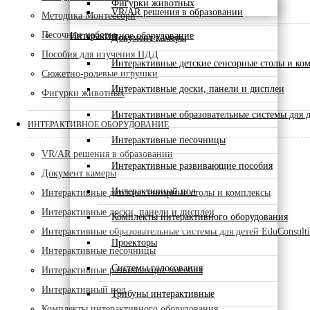
Фигурки животных
VR/AR решения в образовании
Методика Монтессори
Песочные наборы
Интерактивное оборудование
Документ камеры
Пособия для изучения ПДД
Интерактивные детские сенсорные столы и ко
Сюжетно-ролевые игрушки
Интерактивные доски, панели и дисплеи
Фигурки животных
Интерактивные образовательные системы для д
ИНТЕРАКТИВНОЕ ОБОРУДОВАНИЕ
Интерактивные песочницы
VR/AR решения в образовании
Интерактивные развивающие пособия
Документ камеры
Интерактивный пол
Интерактивные детские сенсорные столы и комплексы
Интерактивные доски, панели и дисплеи
Комплекты интерактивного оборудования
Интерактивные образовательные системы для детей EduConsult
Проекторы
Интерактивные песочницы
Системы голосования
Интерактивные развивающие пособия
Интерактивный пол
Трибуны интерактивные
Комплекты интерактивного оборудования