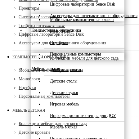
Цифровые лаборатории Sence Disk
Проекторы
Аксессуары для интерактивного оборудования
Системы голосования
Мобильные компьютерные классы
Трибуны интерактивные
Компьютеры и оргтехника
Моноблоки
Цифровые лаборатории Sence Disk
Ноутбуки
Аксессуары для интерактивного оборудования
Персональные компьютеры
КОМПЬЮТЕРЫ И ОРГТЕХНИКА
Коллекции мебели для детского сада
Мебель детская
Детские кровати
Мобильные компьютерные классы
Моноблоки
Детские столы
Ноутбуки
Детские стулья
Персональные компьютеры
Игровая мебель
МЕБЕЛЬ ДЕТСКАЯ
Информационные стенды для ДОУ
Коллекции мебели для детского сада
Мебель мягкая
Детские кровати
Полотенечницы, горшечницы