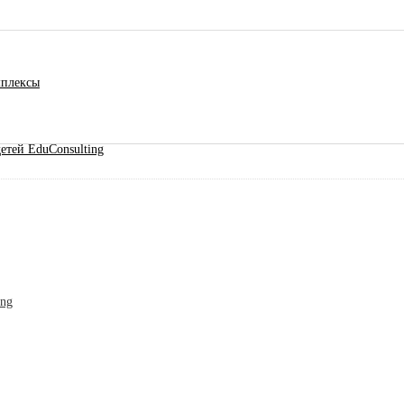
мплексы
етей EduConsulting
ing