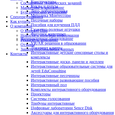
Конструкторы
Составление технических заданий
Куклы и пупсы
Маркетинг и консалтинг
Лего, робототехника
Бухгалтерский аутсорсинг
Методика Монтессори
Спецпредложения
Песочные наборы
Как купить
Пособия для изучения ПДД
О компании
Сюжетно-ролевые игрушки
О Консалт-Про
Фигурки животных
Новости и полезная информация
Интерактивное оборудование
Реквизиты компании
VR/AR решения в образовании
Отзывы
Документ камеры
Защита персональных данных
Интерактивные детские сенсорные столы и
Контакты
комплексы
Интерактивные доски, панели и дисплеи
Интерактивные образовательные системы для
детей EduConsulting
Интерактивные песочницы
Интерактивные развивающие пособия
Интерактивный пол
Комплекты интерактивного оборудования
Проекторы
Системы голосования
Трибуны интерактивные
Цифровые лаборатории Sence Disk
Аксессуары для интерактивного оборудования