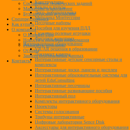
Конструкторы
Составление технических заданий
Куклы и пупсы
Маркетинг и консалтинг
Лего, робототехника
Бухгалтерский аутсорсинг
Методика Монтессори
Спецпредложения
Песочные наборы
Как купить
Пособия для изучения ПДД
О компании
Сюжетно-ролевые игрушки
О Консалт-Про
Фигурки животных
Новости и полезная информация
Интерактивное оборудование
Реквизиты компании
VR/AR решения в образовании
Отзывы
Документ камеры
Защита персональных данных
Интерактивные детские сенсорные столы и
Контакты
комплексы
Интерактивные доски, панели и дисплеи
Интерактивные образовательные системы для
детей EduConsulting
Интерактивные песочницы
Интерактивные развивающие пособия
Интерактивный пол
Комплекты интерактивного оборудования
Проекторы
Системы голосования
Трибуны интерактивные
Цифровые лаборатории Sence Disk
Аксессуары для интерактивного оборудования