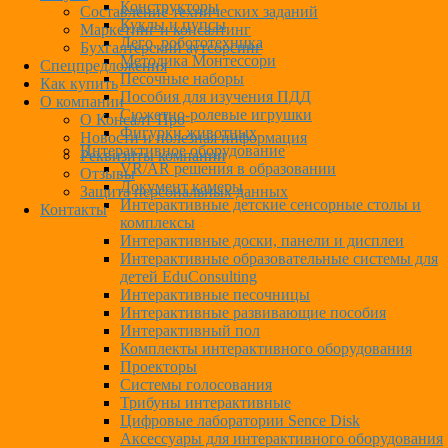
Конструкторы
Составление технических заданий
Куклы и пупсы
Маркетинг и консалтинг
Лего, робототехника
Бухгалтерский аутсорсинг
Методика Монтессори
Спецпредложения
Песочные наборы
Как купить
Пособия для изучения ПДД
О компании
Сюжетно-ролевые игрушки
О Консалт-Про
Фигурки животных
Новости и полезная информация
Интерактивное оборудование
Реквизиты компании
VR/AR решения в образовании
Отзывы
Документ камеры
Защита персональных данных
Интерактивные детские сенсорные столы и
Контакты
комплексы
Интерактивные доски, панели и дисплеи
Интерактивные образовательные системы для
детей EduConsulting
Интерактивные песочницы
Интерактивные развивающие пособия
Интерактивный пол
Комплекты интерактивного оборудования
Проекторы
Системы голосования
Трибуны интерактивные
Цифровые лаборатории Sence Disk
Аксессуары для интерактивного оборудования