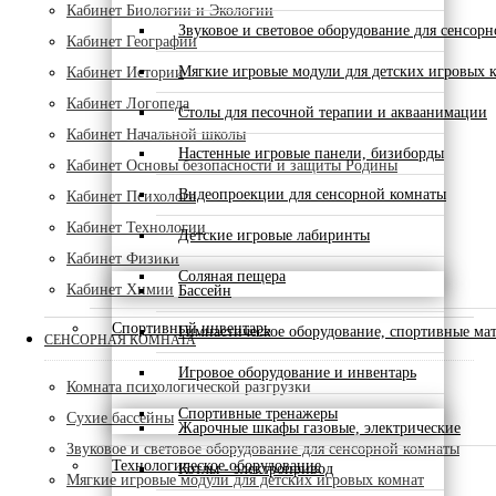
Кабинет Биологии и Экологии
Звуковое и световое оборудование для сенсор
Кабинет Географии
Мягкие игровые модули для детских игровых 
Кабинет Истории
Кабинет Логопеда
Столы для песочной терапии и акваанимации
Кабинет Начальной школы
Настенные игровые панели, бизиборды
Кабинет Основы безопасности и защиты Родины
Видеопроекции для сенсорной комнаты
Кабинет Психолога
Кабинет Технологии
Детские игровые лабиринты
Кабинет Физики
Соляная пещера
Кабинет Химии
Бассейн
Спортивный инвентарь
Гимнастическое оборудование, спортивные ма
СЕНСОРНАЯ КОМНАТА
Игровое оборудование и инвентарь
Комната психологической разгрузки
Спортивные тренажеры
Сухие бассейны
Жарочные шкафы газовые, электрические
Звуковое и световое оборудование для сенсорной комнаты
Технологическое оборудование
Котлы - электропривод
Мягкие игровые модули для детских игровых комнат