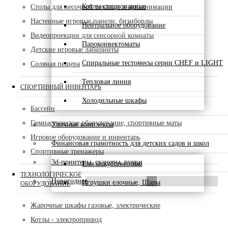
Котлы стационарные
Столы для песочной терапии и акваанимации
Настенные игровые панели, бизиборды
Нейтральное оборудование
Видеопроекции для сенсорной комнаты
Пароконвектоматы
Детские игровые лабиринты
Спиральные тестомесы серии CHEF и LIGHT
Соляная пещера
Тепловая линия
СПОРТИВНЫЙ ИНВЕНТАРЬ
Холодильные шкафы
Бассейн
Гимнастическое оборудование, спортивные маты
Уличные комплексы
Игровое оборудование и инвентарь
Финансовая грамотность для детских садов и школ
Спортивные тренажеры
3d-принтеры, сканеры, ручки
Ели искусственные
ТЕХНОЛОГИЧЕСКОЕ
Новогоднее
Игрушки елочные, Шары
ОБОРУДОВАНИЕ
Жарочные шкафы газовые, электрические
Котлы - электропривод