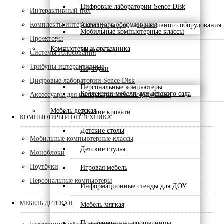
Цифровые лаборатории Sence Disk
Интерактивный пол
Комплекты интерактивного оборудования
Аксессуары для интерактивного оборудования
Мобильные компьютерные классы
Проекторы
Компьютеры и оргтехника
Моноблоки
Системы голосования
Трибуны интерактивные
Ноутбуки
Цифровые лаборатории Sence Disk
Персональные компьютеры
Коллекции мебели для детского сада
Аксессуары для интерактивного оборудования
Мебель детская
Детские кровати
КОМПЬЮТЕРЫ И ОРГТЕХНИКА
Детские столы
Мобильные компьютерные классы
Детские стулья
Моноблоки
Ноутбуки
Игровая мебель
Персональные компьютеры
Информационные стенды для ДОУ
МЕБЕЛЬ ДЕТСКАЯ
Мебель мягкая
Полотенечницы, горшечницы