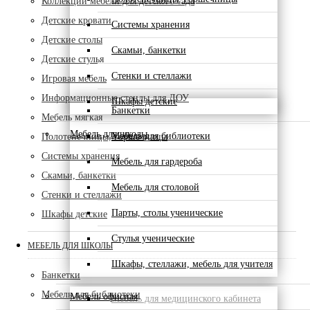
Коллекции мебели для детского сада
Детские кровати
Системы хранения
Детские столы
Скамьи, банкетки
Детские стулья
Стенки и стеллажи
Игровая мебель
Информационные стенды для ДОУ
Шкафы детские
Банкетки
Мебель мягкая
Мебель для школы
Мебель для библиотеки
Полотенечницы, горшечницы
Системы хранения
Мебель для гардероба
Скамьи, банкетки
Мебель для столовой
Стенки и стеллажи
Парты, столы ученические
Шкафы детские
Стулья ученические
МЕБЕЛЬ ДЛЯ ШКОЛЫ
Шкафы, стеллажи, мебель для учителя
Банкетки
Мебель для библиотеки
Мебель офисная
Мебель для медицинского кабинета