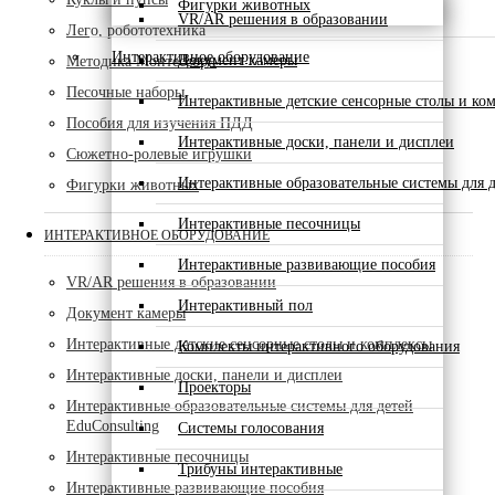
Фигурки животных
VR/AR решения в образовании
Лего, робототехника
Интерактивное оборудование
Документ камеры
Методика Монтессори
Песочные наборы
Интерактивные детские сенсорные столы и ко
Пособия для изучения ПДД
Интерактивные доски, панели и дисплеи
Сюжетно-ролевые игрушки
Интерактивные образовательные системы для д
Фигурки животных
Интерактивные песочницы
ИНТЕРАКТИВНОЕ ОБОРУДОВАНИЕ
Интерактивные развивающие пособия
VR/AR решения в образовании
Интерактивный пол
Документ камеры
Интерактивные детские сенсорные столы и комплексы
Комплекты интерактивного оборудования
Интерактивные доски, панели и дисплеи
Проекторы
Интерактивные образовательные системы для детей
EduConsulting
Системы голосования
Интерактивные песочницы
Трибуны интерактивные
Интерактивные развивающие пособия