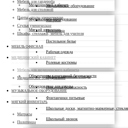
Мебель для гардероба
Медицинский кабинет
Медицинское оборудование
Мебель для столовой
Парты, столы ученические
Музыкальное оборудование
Матрасы
Стулья ученические
Мягкий инвентарь
Полотенца
Шкафы, стеллажи, мебель для учителя
Постельное белье
МЕБЕЛЬ ОФИСНАЯ
Рабочая одежда
МЕДИЦИНСКИЙ КАБИНЕТ
Ролевые костюмы
Мебель для медицинского кабинета
Обеспечение санитарной безопасности
Информационные стенды
Медицинское оборудование
Оборудование для школы
Пожарная безопасность
МУЗЫКАЛЬНОЕ ОБОРУДОВАНИЕ
Фонтанчики питьевые
МЯГКИЙ ИНВЕНТАРЬ
Школьные доски, магнитно-маркерные, стекл
Матрасы
Школьный звонок
Полотенца