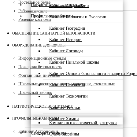
Постельное белье
Патриотическое воспитание
Кабинет Астрономии
Рабочая одежда
Профильные кабинеты
Кабинет Биологии и Экологии
Ролевые костюмы
Кабинет Географии
ОБЕСПЕЧЕНИЕ САНИТАРНОЙ БЕЗОПАСНОСТИ
Кабинет Истории
ОБОРУДОВАНИЕ ДЛЯ ШКОЛЫ
Кабинет Логопеда
Информационные стенды
Кабинет Начальной школы
Пожарная безопасность
Кабинет Основы безопасности и защиты Роди
Фонтанчики питьевые
Школьные доски, магнитно-маркерные, стеклянные
Кабинет Психолога
Школьный звонок
Кабинет Технологии
ПАТРИОТИЧЕСКОЕ ВОСПИТАНИЕ
Кабинет Физики
ПРОФИЛЬНЫЕ КАБИНЕТЫ
Кабинет Химии
Комната психологической разгрузки
Кабинет Астрономии
Сенсорная комната
Сухие бассейны