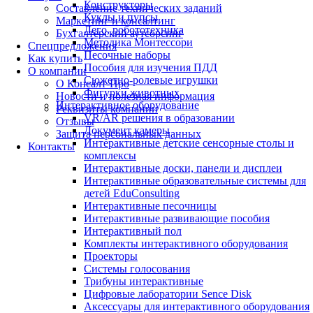
Конструкторы
Составление технических заданий
Куклы и пупсы
Маркетинг и консалтинг
Лего, робототехника
Бухгалтерский аутсорсинг
Методика Монтессори
Спецпредложения
Песочные наборы
Как купить
Пособия для изучения ПДД
О компании
Сюжетно-ролевые игрушки
О Консалт-Про
Фигурки животных
Новости и полезная информация
Интерактивное оборудование
Реквизиты компании
VR/AR решения в образовании
Отзывы
Документ камеры
Защита персональных данных
Интерактивные детские сенсорные столы и
Контакты
комплексы
Интерактивные доски, панели и дисплеи
Интерактивные образовательные системы для
детей EduConsulting
Интерактивные песочницы
Интерактивные развивающие пособия
Интерактивный пол
Комплекты интерактивного оборудования
Проекторы
Системы голосования
Трибуны интерактивные
Цифровые лаборатории Sence Disk
Аксессуары для интерактивного оборудования