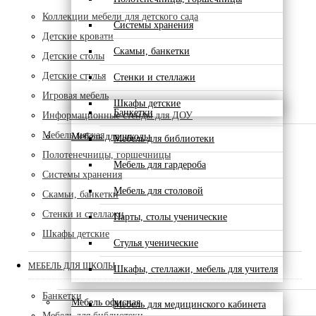
Коллекции мебели для детского сада
Системы хранения
Детские кровати
Скамьи, банкетки
Детские столы
Детские стулья
Стенки и стеллажи
Игровая мебель
Шкафы детские
Банкетки
Информационные стенды для ДОУ
Мебель мягкая
Мебель для школы
Мебель для библиотеки
Полотенечницы, горшечницы
Мебель для гардероба
Системы хранения
Мебель для столовой
Скамьи, банкетки
Стенки и стеллажи
Парты, столы ученические
Шкафы детские
Стулья ученические
МЕБЕЛЬ ДЛЯ ШКОЛЫ
Шкафы, стеллажи, мебель для учителя
Банкетки
Мебель офисная
Мебель для медицинского кабинета
Мебель для библиотеки