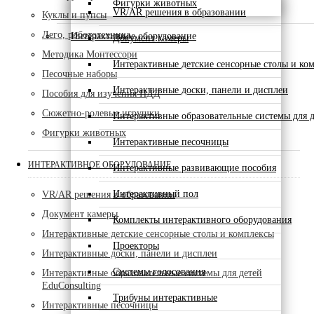
Фигурки животных
VR/AR решения в образовании
Куклы и пупсы
Лего, робототехника
Интерактивное оборудование
Документ камеры
Методика Монтессори
Интерактивные детские сенсорные столы и ко
Песочные наборы
Интерактивные доски, панели и дисплеи
Пособия для изучения ПДД
Сюжетно-ролевые игрушки
Интерактивные образовательные системы для д
Фигурки животных
Интерактивные песочницы
ИНТЕРАКТИВНОЕ ОБОРУДОВАНИЕ
Интерактивные развивающие пособия
Интерактивный пол
VR/AR решения в образовании
Документ камеры
Комплекты интерактивного оборудования
Интерактивные детские сенсорные столы и комплексы
Проекторы
Интерактивные доски, панели и дисплеи
Системы голосования
Интерактивные образовательные системы для детей
EduConsulting
Трибуны интерактивные
Интерактивные песочницы