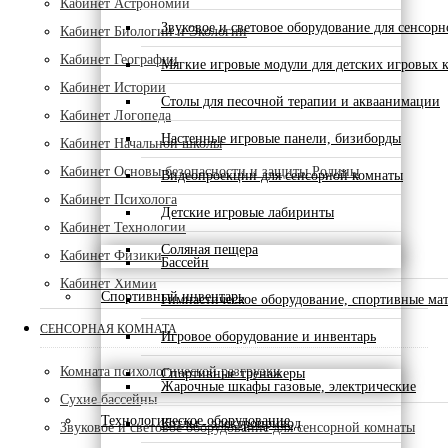
Кабинет Астрономии
Звуковое и световое оборудование для сенсор
Кабинет Биологии и Экологии
Кабинет Географии
Мягкие игровые модули для детских игровых 
Кабинет Истории
Столы для песочной терапии и акваанимации
Кабинет Логопеда
Настенные игровые панели, бизиборды
Кабинет Начальной школы
Кабинет Основы безопасности и защиты Родины
Видеопроекции для сенсорной комнаты
Кабинет Психолога
Детские игровые лабиринты
Кабинет Технологии
Соляная пещера
Кабинет Физики
Бассейн
Кабинет Химии
Спортивный инвентарь
Гимнастическое оборудование, спортивные ма
СЕНСОРНАЯ КОМНАТА
Игровое оборудование и инвентарь
Комната психологической разгрузки
Спортивные тренажеры
Жарочные шкафы газовые, электрические
Сухие бассейны
Технологическое оборудование
Котлы - электропривод
Звуковое и световое оборудование для сенсорной комнаты