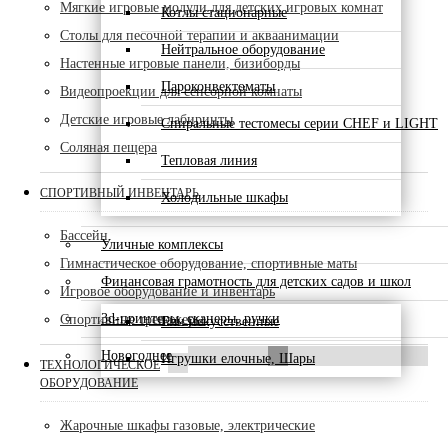
Мягкие игровые модули для детских игровых комнат
Котлы стационарные
Столы для песочной терапии и акваанимации
Нейтральное оборудование
Настенные игровые панели, бизиборды
Пароконвектоматы
Видеопроекции для сенсорной комнаты
Детские игровые лабиринты
Спиральные тестомесы серии CHEF и LIGHT
Соляная пещера
Тепловая линия
СПОРТИВНЫЙ ИНВЕНТАРЬ
Холодильные шкафы
Бассейн
Уличные комплексы
Гимнастическое оборудование, спортивные маты
Финансовая грамотность для детских садов и школ
Игровое оборудование и инвентарь
3d-принтеры, сканеры, ручки
Спортивные тренажеры
Ели искусственные
Новогоднее
Игрушки елочные, Шары
ТЕХНОЛОГИЧЕСКОЕ
ОБОРУДОВАНИЕ
Жарочные шкафы газовые, электрические