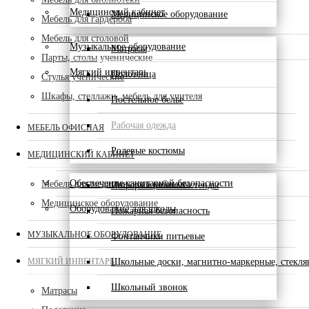
Медицинский кабинет
Медицинское оборудование
Мебель для гардероба
Мебель для столовой
Музыкальное оборудование
Матрасы
Парты, столы ученические
Мягкий инвентарь
Полотенца
Стулья ученические
Шкафы, стеллажи, мебель для учителя
Постельное белье
Рабочая одежда
МЕБЕЛЬ ОФИСНАЯ
Ролевые костюмы
МЕДИЦИНСКИЙ КАБИНЕТ
Обеспечение санитарной безопасности
Мебель для медицинского кабинета
Информационные стенды
Медицинское оборудование
Оборудование для школы
Пожарная безопасность
МУЗЫКАЛЬНОЕ ОБОРУДОВАНИЕ
Фонтанчики питьевые
МЯГКИЙ ИНВЕНТАРЬ
Школьные доски, магнитно-маркерные, стекл
Школьный звонок
Матрасы