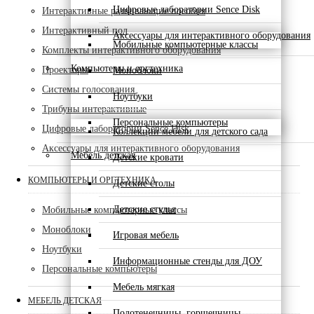
Цифровые лаборатории Sence Disk
Интерактивные развивающие пособия
Интерактивный пол
Аксессуары для интерактивного оборудования
Мобильные компьютерные классы
Комплекты интерактивного оборудования
Компьютеры и оргтехника
Проекторы
Моноблоки
Системы голосования
Ноутбуки
Трибуны интерактивные
Персональные компьютеры
Цифровые лаборатории Sence Disk
Коллекции мебели для детского сада
Аксессуары для интерактивного оборудования
Мебель детская
Детские кровати
КОМПЬЮТЕРЫ И ОРГТЕХНИКА
Детские столы
Детские стулья
Мобильные компьютерные классы
Моноблоки
Игровая мебель
Ноутбуки
Информационные стенды для ДОУ
Персональные компьютеры
Мебель мягкая
МЕБЕЛЬ ДЕТСКАЯ
Полотенечницы, горшечницы