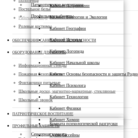
Полотенца
Патриотическое воспитание
Кабинет Астрономии
Постельное белье
Профильные кабинеты
Кабинет Биологии и Экологии
Рабочая одежда
Ролевые костюмы
Кабинет Географии
Кабинет Истории
ОБЕСПЕЧЕНИЕ САНИТАРНОЙ БЕЗОПАСНОСТИ
Кабинет Логопеда
ОБОРУДОВАНИЕ ДЛЯ ШКОЛЫ
Кабинет Начальной школы
Информационные стенды
Пожарная безопасность
Кабинет Основы безопасности и защиты Роди
Фонтанчики питьевые
Кабинет Психолога
Школьные доски, магнитно-маркерные, стеклянные
Кабинет Технологии
Школьный звонок
Кабинет Физики
ПАТРИОТИЧЕСКОЕ ВОСПИТАНИЕ
Кабинет Химии
Комната психологической разгрузки
ПРОФИЛЬНЫЕ КАБИНЕТЫ
Сенсорная комната
Сухие бассейны