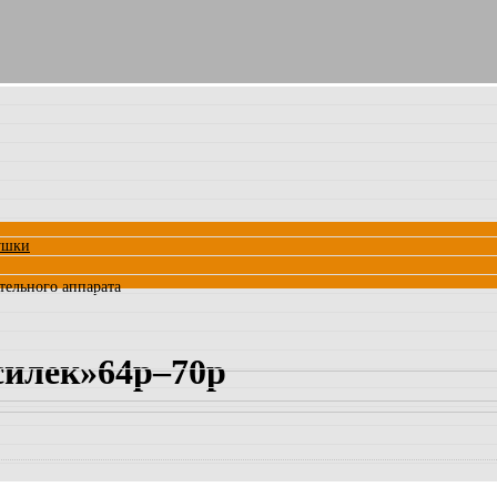
ушки
тельного аппарата
силек»64р–70р