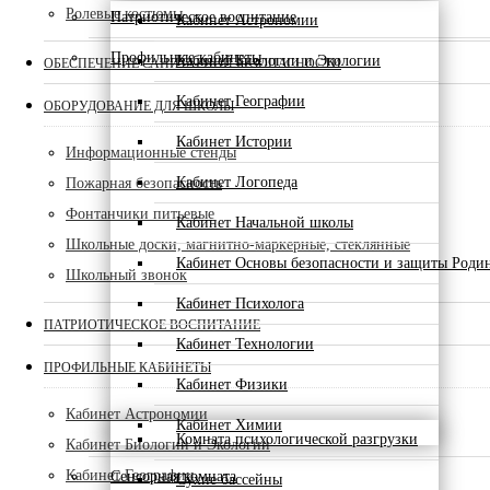
Ролевые костюмы
Патриотическое воспитание
Кабинет Астрономии
Профильные кабинеты
Кабинет Биологии и Экологии
ОБЕСПЕЧЕНИЕ САНИТАРНОЙ БЕЗОПАСНОСТИ
Кабинет Географии
ОБОРУДОВАНИЕ ДЛЯ ШКОЛЫ
Кабинет Истории
Информационные стенды
Кабинет Логопеда
Пожарная безопасность
Фонтанчики питьевые
Кабинет Начальной школы
Школьные доски, магнитно-маркерные, стеклянные
Кабинет Основы безопасности и защиты Роди
Школьный звонок
Кабинет Психолога
ПАТРИОТИЧЕСКОЕ ВОСПИТАНИЕ
Кабинет Технологии
ПРОФИЛЬНЫЕ КАБИНЕТЫ
Кабинет Физики
Кабинет Астрономии
Кабинет Химии
Комната психологической разгрузки
Кабинет Биологии и Экологии
Кабинет Географии
Сенсорная комната
Сухие бассейны