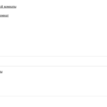
ной комнаты
комнат
ты