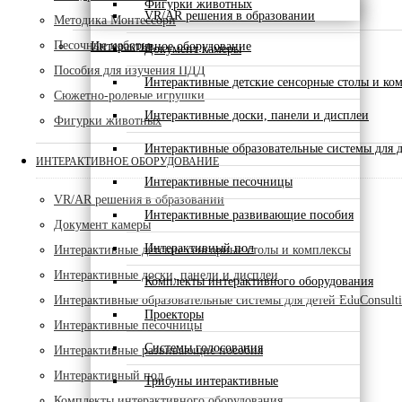
Фигурки животных
VR/AR решения в образовании
Методика Монтессори
Песочные наборы
Интерактивное оборудование
Документ камеры
Пособия для изучения ПДД
Интерактивные детские сенсорные столы и ко
Сюжетно-ролевые игрушки
Интерактивные доски, панели и дисплеи
Фигурки животных
Интерактивные образовательные системы для д
ИНТЕРАКТИВНОЕ ОБОРУДОВАНИЕ
Интерактивные песочницы
VR/AR решения в образовании
Интерактивные развивающие пособия
Документ камеры
Интерактивный пол
Интерактивные детские сенсорные столы и комплексы
Интерактивные доски, панели и дисплеи
Комплекты интерактивного оборудования
Интерактивные образовательные системы для детей EduConsult
Проекторы
Интерактивные песочницы
Системы голосования
Интерактивные развивающие пособия
Интерактивный пол
Трибуны интерактивные
Комплекты интерактивного оборудования