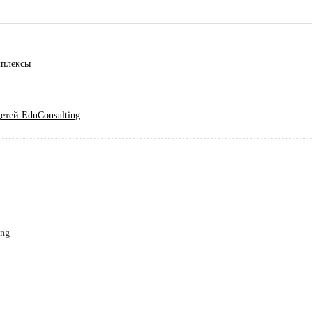
мплексы
етей EduConsulting
ing