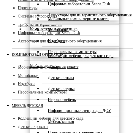
Цифровые лаборатории Sence Disk
Проекторы
Аксессуары для интерактивного оборудования
Системы голосования
Мобильные компьютерные классы
Трибуны интерактивные
Компьютеры и оргтехника
Моноблоки
Цифровые лаборатории Sence Disk
Ноутбуки
Аксессуары для интерактивного оборудования
Персональные компьютеры
КОМПЬЮТЕРЫ И ОРГТЕХНИКА
Коллекции мебели для детского сада
Мебель детская
Детские кровати
Мобильные компьютерные классы
Моноблоки
Детские столы
Ноутбуки
Детские стулья
Персональные компьютеры
Игровая мебель
МЕБЕЛЬ ДЕТСКАЯ
Информационные стенды для ДОУ
Коллекции мебели для детского сада
Мебель мягкая
Детские кровати
Полотенечницы, горшечницы