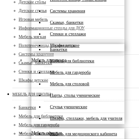
Детские столы
Детские стулья
Системы хранения
Игровая мебель
Скамьи, банкетки
Информационные стенды для ДОУ
Стенки и стеллажи
Мебель мягкая
Полотенечницы, горшечницы
Шкафы детские
Банкетки
Системы хранения
Мебель для школы
Мебель для библиотеки
Скамьи, банкетки
Стенки и стеллажи
Мебель для гардероба
Шкафы детские
Мебель для столовой
МЕБЕЛЬ ДЛЯ ШКОЛЫ
Парты, столы ученические
Стулья ученические
Банкетки
Мебель для библиотеки
Шкафы, стеллажи, мебель для учителя
Мебель для гардероба
Мебель офисная
Мебель для столовой
Мебель для медицинского кабинета