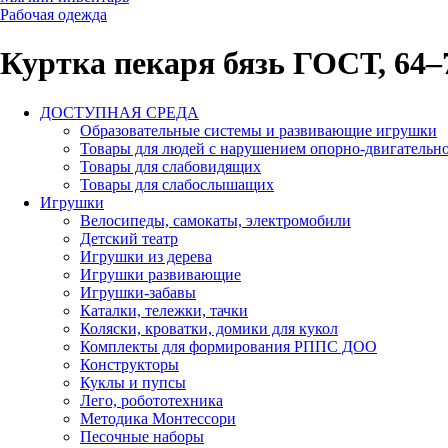
Рабочая одежда
Куртка пекаря бязь ГОСТ, 64–
ДОСТУПНАЯ СРЕДА
Образовательные системы и развивающие игрушки
Товары для людей с нарушением опорно-двигательно
Товары для слабовидящих
Товары для слабослышащих
Игрушки
Велосипеды, самокаты, электромобили
Детский театр
Игрушки из дерева
Игрушки развивающие
Игрушки-забавы
Каталки, тележки, тачки
Коляски, кроватки, домики для кукол
Комплекты для формирования РППС ДОО
Конструкторы
Куклы и пупсы
Лего, робототехника
Методика Монтессори
Песочные наборы