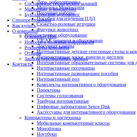
Лего, робототехника
Составление технических заданий
Методика Монтессори
Маркетинг и консалтинг
Песочные наборы
Бухгалтерский аутсорсинг
Пособия для изучения ПДД
Спецпредложения
Сюжетно-ролевые игрушки
Как купить
Фигурки животных
О компании
Интерактивное оборудование
О Консалт-Про
VR/AR решения в образовании
Новости и полезная информация
Документ камеры
Реквизиты компании
Интерактивные детские сенсорные столы и ко
Отзывы
Интерактивные доски, панели и дисплеи
Защита персональных данных
Интерактивные образовательные системы для д
Контакты
Интерактивные песочницы
Интерактивные развивающие пособия
Интерактивный пол
Комплекты интерактивного оборудования
Проекторы
Системы голосования
Трибуны интерактивные
Цифровые лаборатории Sence Disk
Аксессуары для интерактивного оборудования
Компьютеры и оргтехника
Мобильные компьютерные классы
Моноблоки
Ноутбуки