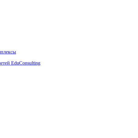
мплексы
етей EduConsulting