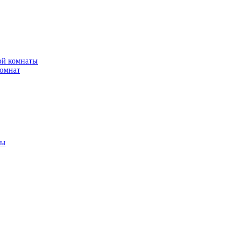
ной комнаты
комнат
ты