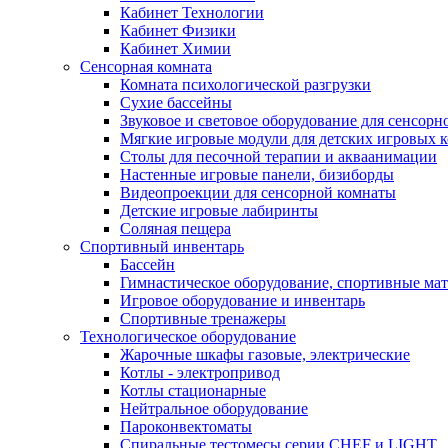
Кабинет Технологии
Кабинет Физики
Кабинет Химии
Сенсорная комната
Комната психологической разгрузки
Сухие бассейны
Звуковое и световое оборудование для сенсор
Мягкие игровые модули для детских игровых 
Столы для песочной терапии и акваанимации
Настенные игровые панели, бизиборды
Видеопроекции для сенсорной комнаты
Детские игровые лабиринты
Соляная пещера
Спортивный инвентарь
Бассейн
Гимнастическое оборудование, спортивные ма
Игровое оборудование и инвентарь
Спортивные тренажеры
Технологическое оборудование
Жарочные шкафы газовые, электрические
Котлы - электропривод
Котлы стационарные
Нейтральное оборудование
Пароконвектоматы
Спиральные тестомесы серии CHEF и LIGHT