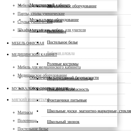
Медицинский кабинет
Мебель для столовой
Медицинское оборудование
Парты, столы ученические
Музыкальное оборудование
Матрасы
Стулья ученические
Шкафы, стеллажи, мебель для учителя
Мягкий инвентарь
Полотенца
Постельное белье
МЕБЕЛЬ ОФИСНАЯ
Рабочая одежда
МЕДИЦИНСКИЙ КАБИНЕТ
Ролевые костюмы
Мебель для медицинского кабинета
Медицинское оборудование
Обеспечение санитарной безопасности
Информационные стенды
Оборудование для школы
МУЗЫКАЛЬНОЕ ОБОРУДОВАНИЕ
Пожарная безопасность
МЯГКИЙ ИНВЕНТАРЬ
Фонтанчики питьевые
Школьные доски, магнитно-маркерные, стекл
Матрасы
Полотенца
Школьный звонок
Постельное белье