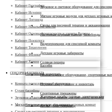
Кабинет Географии
Звуковое и световое оборудование для сенсор
Кабинет Истории
Мягкие игровые модули для детских игровых 
Кабинет Логопеда
Столы для песочной терапии и акваанимации
Кабинет Начальной школы
Кабинет Основы безопасности и защиты Родины
Настенные игровые панели, бизиборды
Кабинет Психолога
Видеопроекции для сенсорной комнаты
Кабинет Технологии
Детские игровые лабиринты
Кабинет Физики
Кабинет Химии
Соляная пещера
Бассейн
СЕНСОРНАЯ КОМНАТА
Спортивный инвентарь
Гимнастическое оборудование, спортивные ма
Комната психологической разгрузки
Игровое оборудование и инвентарь
Сухие бассейны
Спортивные тренажеры
Жарочные шкафы газовые, электрические
Звуковое и световое оборудование для сенсорной комнаты
Мягкие игровые модули для детских игровых комнат
Технологическое оборудование
Котлы - электропривод
Столы для песочной терапии и акваанимации