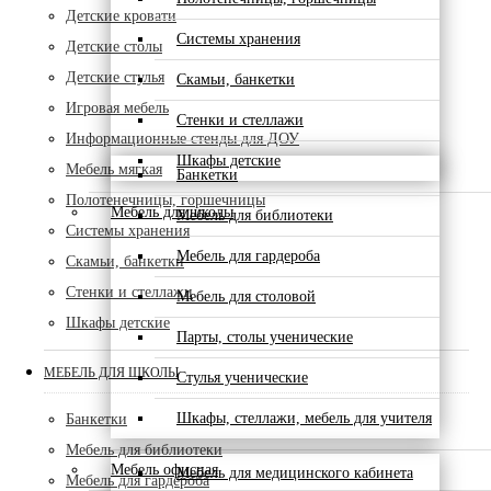
Детские кровати
Системы хранения
Детские столы
Детские стулья
Скамьи, банкетки
Игровая мебель
Стенки и стеллажи
Информационные стенды для ДОУ
Шкафы детские
Мебель мягкая
Банкетки
Полотенечницы, горшечницы
Мебель для школы
Мебель для библиотеки
Системы хранения
Мебель для гардероба
Скамьи, банкетки
Стенки и стеллажи
Мебель для столовой
Шкафы детские
Парты, столы ученические
МЕБЕЛЬ ДЛЯ ШКОЛЫ
Стулья ученические
Шкафы, стеллажи, мебель для учителя
Банкетки
Мебель для библиотеки
Мебель офисная
Мебель для медицинского кабинета
Мебель для гардероба