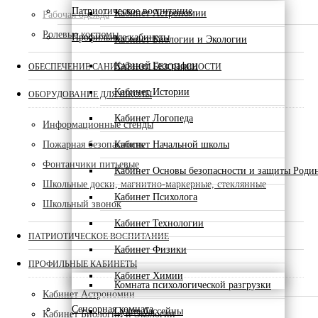
Патриотическое воспитание
Кабинет Астрономии
Рабочая одежда
Ролевые костюмы
Профильные кабинеты
Кабинет Биологии и Экологии
Кабинет Географии
ОБЕСПЕЧЕНИЕ САНИТАРНОЙ БЕЗОПАСНОСТИ
Кабинет Истории
ОБОРУДОВАНИЕ ДЛЯ ШКОЛЫ
Кабинет Логопеда
Информационные стенды
Пожарная безопасность
Кабинет Начальной школы
Фонтанчики питьевые
Кабинет Основы безопасности и защиты Роди
Школьные доски, магнитно-маркерные, стеклянные
Кабинет Психолога
Школьный звонок
Кабинет Технологии
ПАТРИОТИЧЕСКОЕ ВОСПИТАНИЕ
Кабинет Физики
ПРОФИЛЬНЫЕ КАБИНЕТЫ
Кабинет Химии
Комната психологической разгрузки
Кабинет Астрономии
Сенсорная комната
Сухие бассейны
Кабинет Биологии и Экологии