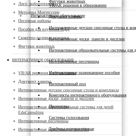
Фигурки животных
Лего, робототехника
VR/AR решения в образовании
Методика Монтессори
Интерактивное оборудование
Документ камеры
Песочные наборы
Интерактивные детские сенсорные столы и ко
Пособия для изучения ПДД
Сюжетно-ролевые игрушки
Интерактивные доски, панели и дисплеи
Фигурки животных
Интерактивные образовательные системы для д
ИНТЕРАКТИВНОЕ ОБОРУДОВАНИЕ
Интерактивные песочницы
Интерактивные развивающие пособия
VR/AR решения в образовании
Документ камеры
Интерактивный пол
Интерактивные детские сенсорные столы и комплексы
Комплекты интерактивного оборудования
Интерактивные доски, панели и дисплеи
Проекторы
Интерактивные образовательные системы для детей
EduConsulting
Системы голосования
Интерактивные песочницы
Трибуны интерактивные
Интерактивные развивающие пособия