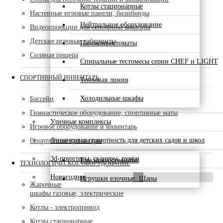
Котлы стационарные
Настенные игровые панели, бизиборды
Нейтральное оборудование
Видеопроекции для сенсорной комнаты
Детские игровые лабиринты
Пароконвектоматы
Соляная пещера
Спиральные тестомесы серии CHEF и LIGHT
СПОРТИВНЫЙ ИНВЕНТАРЬ
Тепловая линия
Холодильные шкафы
Бассейн
Гимнастическое оборудование, спортивные маты
Уличные комплексы
Игровое оборудование и инвентарь
Финансовая грамотность для детских садов и школ
Спортивные тренажеры
3d-принтеры, сканеры, ручки
Ели искусственные
ТЕХНОЛОГИЧЕСКОЕ ОБОРУДОВАНИЕ
Новогоднее
Игрушки елочные, Шары
Жарочные
шкафы газовые, электрические
Котлы - электропривод
Котлы стационарные