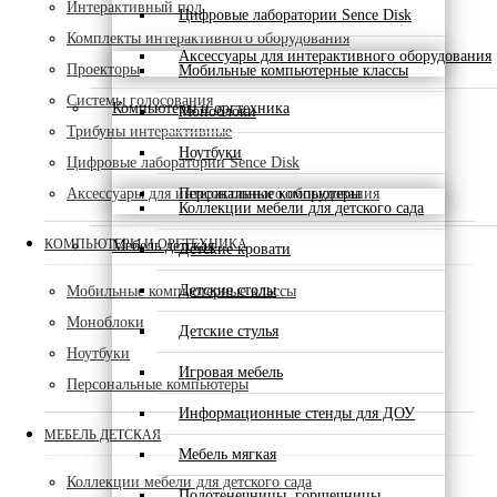
Интерактивный пол
Цифровые лаборатории Sence Disk
Комплекты интерактивного оборудования
Аксессуары для интерактивного оборудования
Проекторы
Мобильные компьютерные классы
Системы голосования
Компьютеры и оргтехника
Моноблоки
Трибуны интерактивные
Ноутбуки
Цифровые лаборатории Sence Disk
Аксессуары для интерактивного оборудования
Персональные компьютеры
Коллекции мебели для детского сада
КОМПЬЮТЕРЫ И ОРГТЕХНИКА
Мебель детская
Детские кровати
Детские столы
Мобильные компьютерные классы
Моноблоки
Детские стулья
Ноутбуки
Игровая мебель
Персональные компьютеры
Информационные стенды для ДОУ
МЕБЕЛЬ ДЕТСКАЯ
Мебель мягкая
Коллекции мебели для детского сада
Полотенечницы, горшечницы