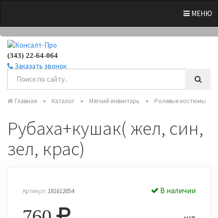
0
МЕНЮ
(343) 22-64-064
Заказать звонок
Главная
Каталог
Мягкий инвентарь
Ролевые костюмы
Рубаха+кушак( жел, син,
зел, крас)
В наличии
Артикул:
181612054
760
шт