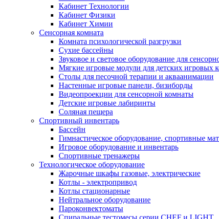
Кабинет Технологии
Кабинет Физики
Кабинет Химии
Сенсорная комната
Комната психологической разгрузки
Сухие бассейны
Звуковое и световое оборудование для сенсор
Мягкие игровые модули для детских игровых 
Столы для песочной терапии и акваанимации
Настенные игровые панели, бизиборды
Видеопроекции для сенсорной комнаты
Детские игровые лабиринты
Соляная пещера
Спортивный инвентарь
Бассейн
Гимнастическое оборудование, спортивные ма
Игровое оборудование и инвентарь
Спортивные тренажеры
Технологическое оборудование
Жарочные шкафы газовые, электрические
Котлы - электропривод
Котлы стационарные
Нейтральное оборудование
Пароконвектоматы
Спиральные тестомесы серии CHEF и LIGHT