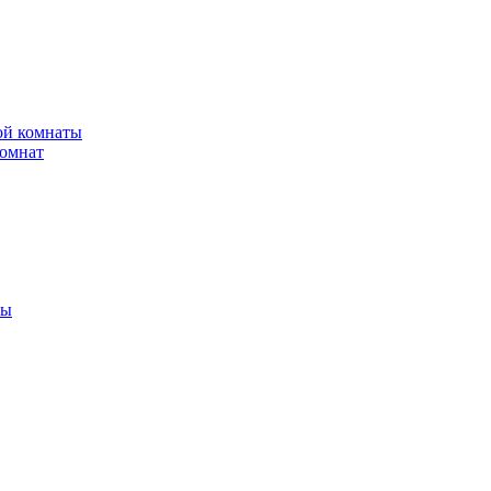
ной комнаты
комнат
ты