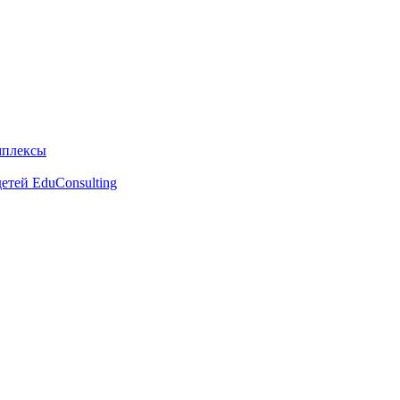
мплексы
етей EduConsulting