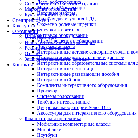
Лего, робототехника
Составление технических заданий
Методика Монтессори
Маркетинг и консалтинг
Песочные наборы
Бухгалтерский аутсорсинг
Пособия для изучения ПДД
Спецпредложения
Сюжетно-ролевые игрушки
Как купить
Фигурки животных
О компании
Интерактивное оборудование
О Консалт-Про
VR/AR решения в образовании
Новости и полезная информация
Документ камеры
Реквизиты компании
Интерактивные детские сенсорные столы и ко
Отзывы
Интерактивные доски, панели и дисплеи
Защита персональных данных
Интерактивные образовательные системы для д
Контакты
Интерактивные песочницы
Интерактивные развивающие пособия
Интерактивный пол
Комплекты интерактивного оборудования
Проекторы
Системы голосования
Трибуны интерактивные
Цифровые лаборатории Sence Disk
Аксессуары для интерактивного оборудования
Компьютеры и оргтехника
Мобильные компьютерные классы
Моноблоки
Ноутбуки