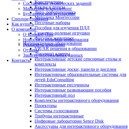
Конструкторы
Составление технических заданий
Куклы и пупсы
Маркетинг и консалтинг
Лего, робототехника
Бухгалтерский аутсорсинг
Методика Монтессори
Спецпредложения
Песочные наборы
Как купить
Пособия для изучения ПДД
О компании
Сюжетно-ролевые игрушки
О Консалт-Про
Фигурки животных
Новости и полезная информация
Интерактивное оборудование
Реквизиты компании
VR/AR решения в образовании
Отзывы
Документ камеры
Защита персональных данных
Интерактивные детские сенсорные столы и
Контакты
комплексы
Интерактивные доски, панели и дисплеи
Интерактивные образовательные системы для
детей EduConsulting
Интерактивные песочницы
Интерактивные развивающие пособия
Интерактивный пол
Комплекты интерактивного оборудования
Проекторы
Системы голосования
Трибуны интерактивные
Цифровые лаборатории Sence Disk
Аксессуары для интерактивного оборудования